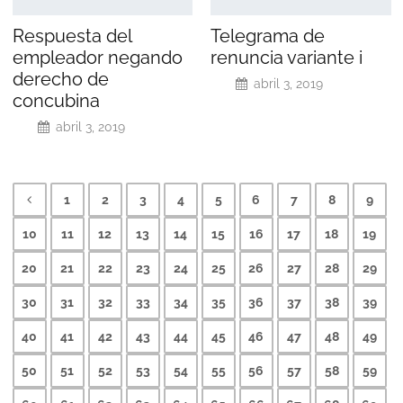
Respuesta del
Telegrama de
empleador negando
renuncia variante i
derecho de
abril 3, 2019
concubina
abril 3, 2019
1
2
3
4
5
6
7
8
9
10
11
12
13
14
15
16
17
18
19
20
21
22
23
24
25
26
27
28
29
30
31
32
33
34
35
36
37
38
39
40
41
42
43
44
45
46
47
48
49
50
51
52
53
54
55
56
57
58
59