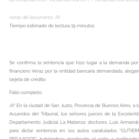
vistas del documento:
39
Tiempo estimado de lectura 19 minutos
Se confirma la sentencia que hizo lugar a la demanda por 
financiero Veraz por la entidad bancaria demandada, alega
tarjeta de crédito.
Fallo completo:
/// En la ciudad de San Justo, Provincia de Buenos Aires, a 
Acuerdos del Tribunal, los señores jueces de la Excelent
Departamento Judicial La Matanza; doctores, Luis Armando R
para dictar sentencia en los autos caratulados “G
PERJUICIOS”, habiéndose practicado el sorte
o pertinente 