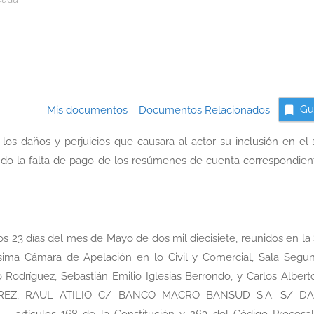
Mis documentos
Documentos Relacionados
Gu
los daños y perjuicios que causara al actor su inclusión en el 
ndo la falta de pago de los resúmenes de cuenta correspondient
los 23 días del mes de Mayo de dos mil diecisiete, reunidos en la
ísima Cámara de Apelación en lo Civil y Comercial, Sala Segun
odríguez, Sebastián Emilio Iglesias Berrondo, y Carlos Alberto
UTIERREZ, RAUL ATILIO C/ BANCO MACRO BANSUD S.A. S/ D
– artículos 168 de la Constitución y 263 del Código Procesal 