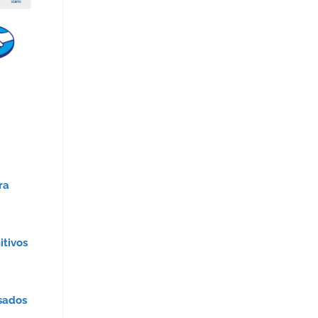
ra
itivos
usados