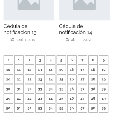
Cédula de
Cédula de
notificación 13
notificación 14
abril 3, 2019
abril 3, 2019
1
2
3
4
5
6
7
8
9
10
11
12
13
14
15
16
17
18
19
20
21
22
23
24
25
26
27
28
29
30
31
32
33
34
35
36
37
38
39
40
41
42
43
44
45
46
47
48
49
50
51
52
53
54
55
56
57
58
59