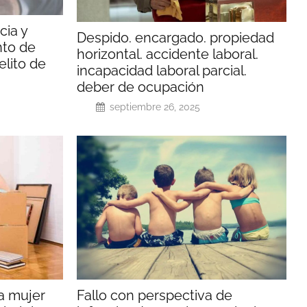
cia y
Despido. encargado. propiedad
nto de
horizontal. accidente laboral.
elito de
incapacidad laboral parcial.
deber de ocupación
septiembre 26, 2025
a mujer
Fallo con perspectiva de