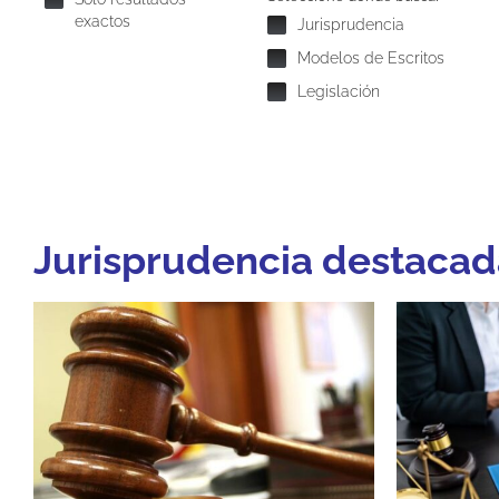
exactos
Jurisprudencia
Modelos de Escritos
Legislación
Jurisprudencia destacad