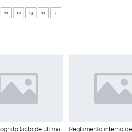
11
12
13
14
ógrafo (acto de última
Reglamento interno de 