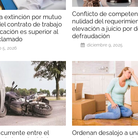
Conflicto de competen
la extinción por mutuo
nulidad del requerimie
el contrato de trabajo
elevación a juicio por d
ficación es superior al
defraudación
clamado
diciembre 9, 2025
o 5, 2026
currente entre el
Ordenan desalojo a un