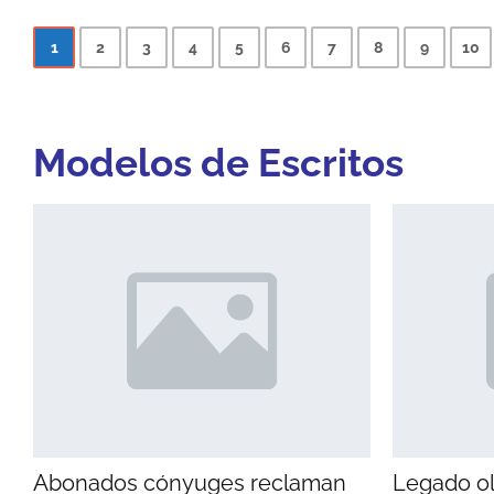
1
2
3
4
5
6
7
8
9
10
Modelos de
Escritos
Abonados cónyuges reclaman
Legado ol