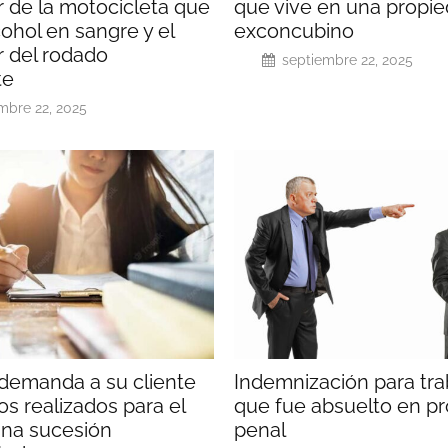
 de la motocicleta que
que vive en una propi
ohol en sangre y el
exconcubino
 del rodado
septiembre 22, 2025
te
mbre 22, 2025
demanda a su cliente
Indemnización para tra
os realizados para el
que fue absuelto en p
 una sucesión
penal