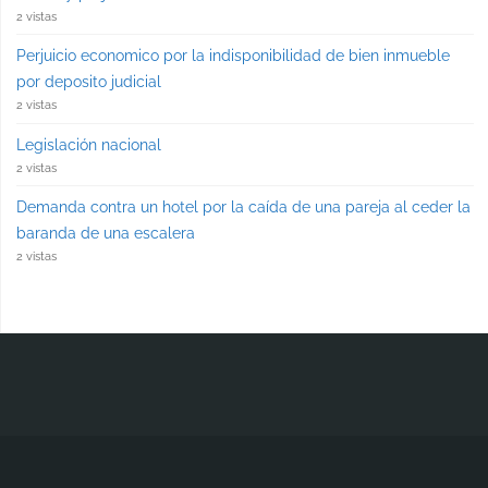
2 vistas
Perjuicio economico por la indisponibilidad de bien inmueble
por deposito judicial
2 vistas
Legislación nacional
2 vistas
Demanda contra un hotel por la caída de una pareja al ceder la
baranda de una escalera
2 vistas