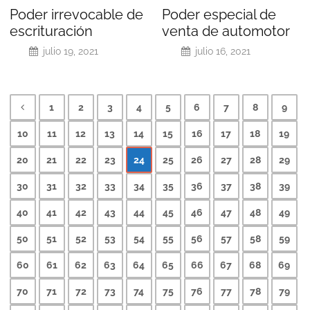
Poder irrevocable de
Poder especial de
escrituración
venta de automotor
julio 19, 2021
julio 16, 2021
1
2
3
4
5
6
7
8
9
10
11
12
13
14
15
16
17
18
19
20
21
22
23
24
25
26
27
28
29
30
31
32
33
34
35
36
37
38
39
40
41
42
43
44
45
46
47
48
49
50
51
52
53
54
55
56
57
58
59
60
61
62
63
64
65
66
67
68
69
70
71
72
73
74
75
76
77
78
79