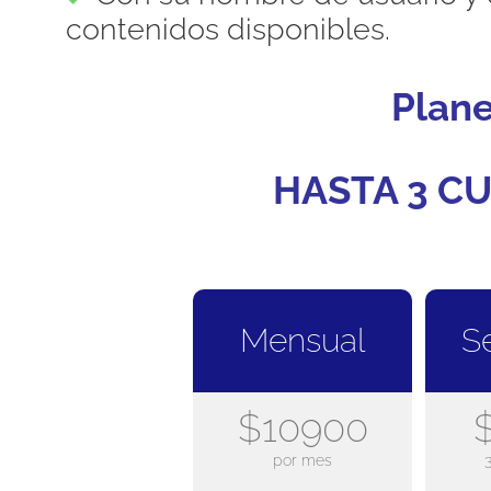
contenidos disponibles.
Plan
HASTA 3 CU
Mensual
S
$10900
por mes