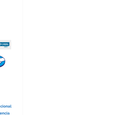
acional
encia