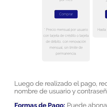
Comprar
* Precio mensual por usuario
Hasta 
con tarjeta de crédito o tarjeta
de débito, con renovación
mensual, sin límite de
permanencia.
Luego de realizado el pago, rec
nombre de usuario y contraseñ
Formas de Pago:
Puede abonar