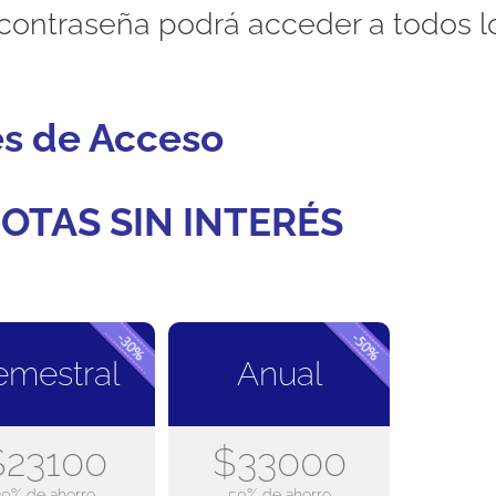
contraseña podrá acceder a todos l
es de Acceso
OTAS SIN INTERÉS
emestral
Anual
$23100
$33000
30% de ahorro
50% de ahorro