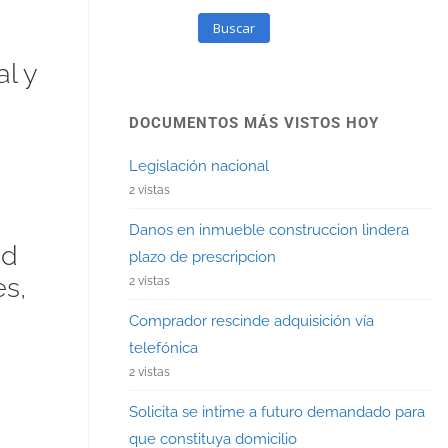
Buscar
l y
DOCUMENTOS MÁS VISTOS HOY
Legislación nacional
2 vistas
Danos en inmueble construccion lindera
ad
plazo de prescripcion
s,
2 vistas
Comprador rescinde adquisición vía
telefónica
2 vistas
Solicita se intime a futuro demandado para
que constituya domicilio