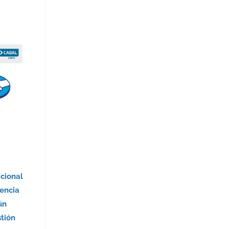
acional
encia
ún
stión