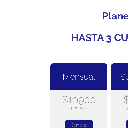
Plan
HASTA 3 CU
Mensual
S
$10900
por mes
Comprar