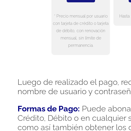
* Precio mensual por usuario
Hasta 
con tarjeta de crédito o tarjeta
de débito, con renovación
mensual, sin límite de
permanencia.
Luego de realizado el pago, rec
nombre de usuario y contraseñ
Formas de Pago:
Puede abonar
Crédito, Débito o en cualquier
como así también obtener los d