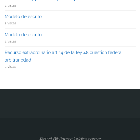
2 vistas
Modelo de escrito
2 vistas
Modelo de escrito
2 vistas
Recurso extraordinario art 14 de la ley 48 cuestion federal
arbitrariedad
2 vistas
©2026 BibliotecaJuridica.com.ar