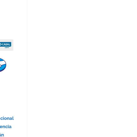
acional
encia
ún