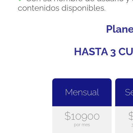
contenidos disponibles.
Plan
HASTA 3 CU
Mensual
S
$10900
por mes