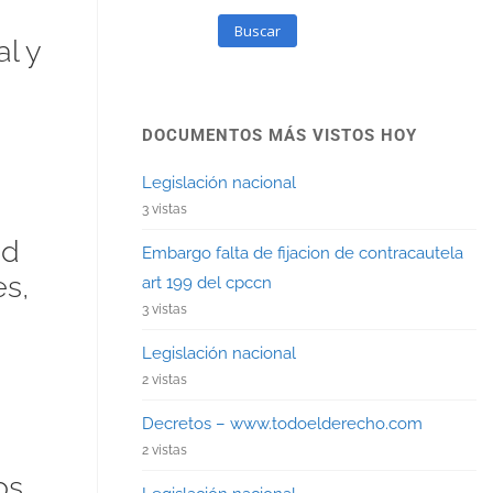
Buscar
l y
DOCUMENTOS MÁS VISTOS HOY
Legislación nacional
3 vistas
ad
Embargo falta de fijacion de contracautela
s,
art 199 del cpccn
3 vistas
Legislación nacional
2 vistas
Decretos – www.todoelderecho.com
2 vistas
os