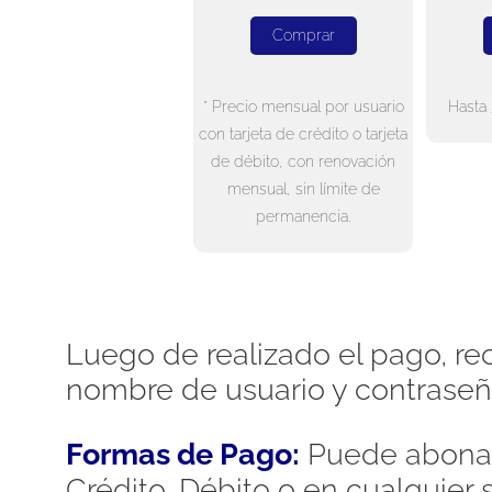
Comprar
* Precio mensual por usuario
Hasta 
con tarjeta de crédito o tarjeta
de débito, con renovación
mensual, sin límite de
permanencia.
Luego de realizado el pago, rec
nombre de usuario y contraseñ
Formas de Pago:
Puede abonar
Crédito, Débito o en cualquier