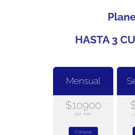
Plan
HASTA 3 CU
Mensual
S
$10900
por mes
Comprar