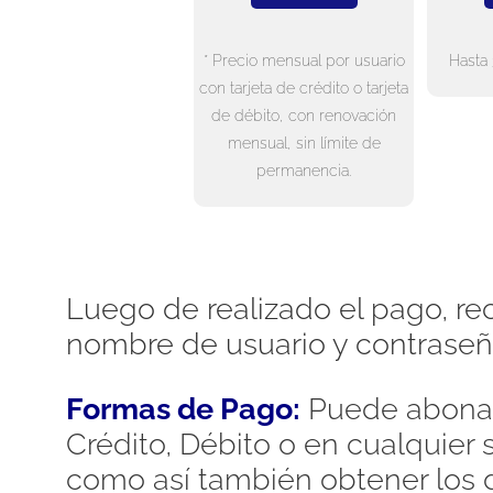
* Precio mensual por usuario
Hasta 
con tarjeta de crédito o tarjeta
de débito, con renovación
mensual, sin límite de
permanencia.
Luego de realizado el pago, rec
nombre de usuario y contraseñ
Formas de Pago:
Puede abonar
Crédito, Débito o en cualquier
como así también obtener los d