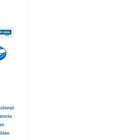
acional
encia
ún
stión