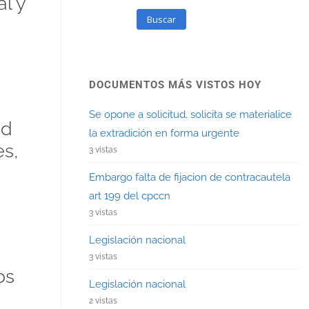
l y
Buscar
DOCUMENTOS MÁS VISTOS HOY
Se opone a solicitud. solicita se materialice
ad
la extradición en forma urgente
s,
3 vistas
Embargo falta de fijacion de contracautela
art 199 del cpccn
3 vistas
Legislación nacional
3 vistas
os
Legislación nacional
2 vistas