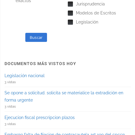
exactos
Jurisprudencia
Modelos de Escritos
Legislación
Buscar
DOCUMENTOS MÁS VISTOS HOY
Legislación nacional
3 vistas
Se opone a solicitud. solicita se materialice la extradición en
forma urgente
3 vistas
Ejecucion fiscal prescripcion plazos
3 vistas
Embargo falta de fijacion de contracautela art 199 del cpccn