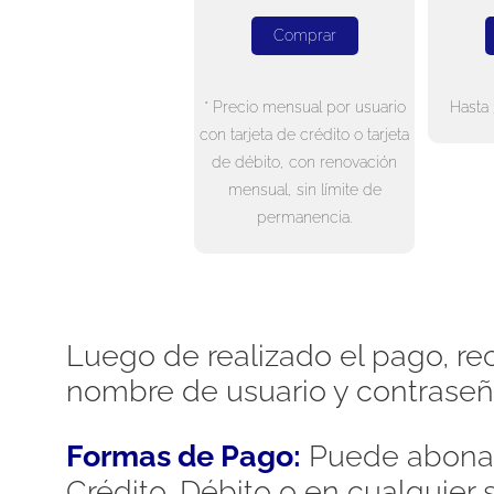
Comprar
* Precio mensual por usuario
Hasta 
con tarjeta de crédito o tarjeta
de débito, con renovación
mensual, sin límite de
permanencia.
Luego de realizado el pago, rec
nombre de usuario y contraseñ
Formas de Pago:
Puede abonar
Crédito, Débito o en cualquier