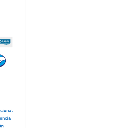
acional
encia
ún