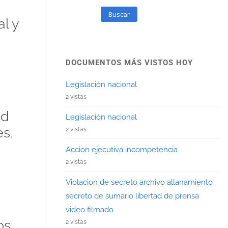
Buscar
l y
DOCUMENTOS MÁS VISTOS HOY
Legislación nacional
2 vistas
ad
Legislación nacional
s,
2 vistas
Accion ejecutiva incompetencia
2 vistas
Violacion de secreto archivo allanamiento
secreto de sumario libertad de prensa
video filmado
os
2 vistas