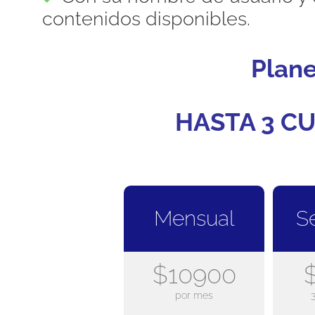
contenidos disponibles.
Plan
HASTA 3 CU
Mensual
S
$10900
por mes