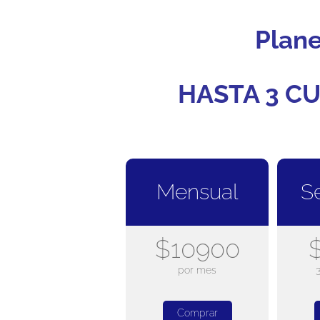
Plan
HASTA 3 CU
Mensual
S
$10900
por mes
Comprar