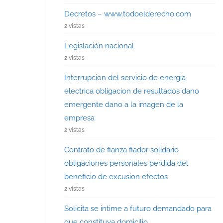
Decretos – www.todoelderecho.com
2 vistas
Legislación nacional
2 vistas
Interrupcion del servicio de energia
electrica obligacion de resultados dano
emergente dano a la imagen de la
empresa
2 vistas
Contrato de fianza fiador solidario
obligaciones personales perdida del
beneficio de excusion efectos
2 vistas
Solicita se intime a futuro demandado para
que constituya domicilio