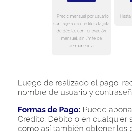
* Precio mensual por usuario
Hasta 
con tarjeta de crédito o tarjeta
de débito, con renovación
mensual, sin límite de
permanencia.
Luego de realizado el pago, rec
nombre de usuario y contraseñ
Formas de Pago:
Puede abonar
Crédito, Débito o en cualquier
como así también obtener los d