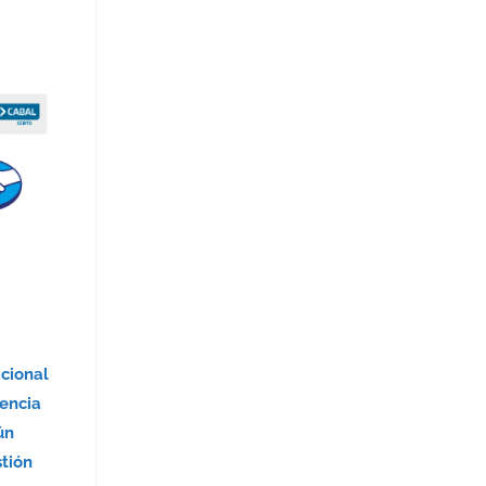
acional
encia
ún
stión