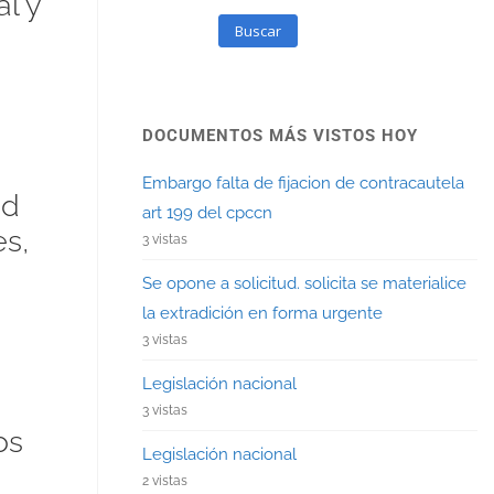
l y
Buscar
DOCUMENTOS MÁS VISTOS HOY
Embargo falta de fijacion de contracautela
ad
art 199 del cpccn
s,
3 vistas
Se opone a solicitud. solicita se materialice
la extradición en forma urgente
3 vistas
Legislación nacional
3 vistas
os
Legislación nacional
2 vistas