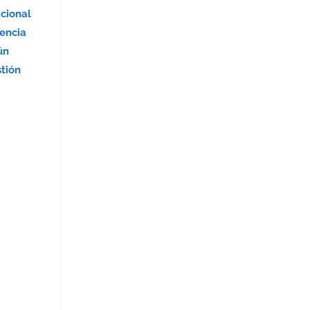
acional
encia
ún
stión