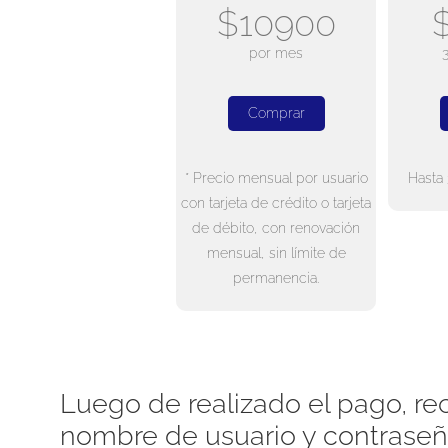
$10900
por mes
Comprar
* Precio mensual por usuario
Hasta 
con tarjeta de crédito o tarjeta
de débito, con renovación
mensual, sin límite de
permanencia.
Luego de realizado el pago, rec
nombre de usuario y contraseñ