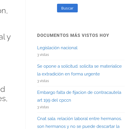
Buscar
ón,
l y
DOCUMENTOS MÁS VISTOS HOY
Legislación nacional
3 vistas
Se opone a solicitud. solicita se materialice
la extradición en forma urgente
3 vistas
ad
Embargo falta de fijacion de contracautela
s,
art 199 del cpccn
3 vistas
Cnat sala. relación laboral entre hermanos.
son hermanos y no se puede descartar la