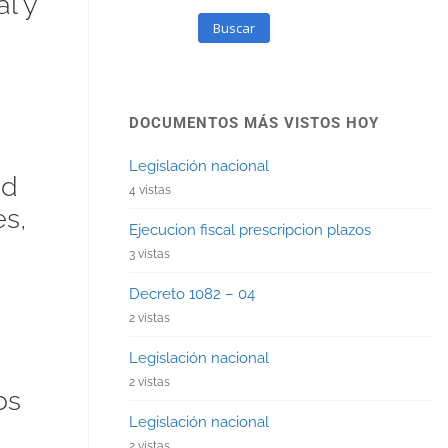
l y
Buscar
DOCUMENTOS MÁS VISTOS HOY
Legislación nacional
ad
4 vistas
s,
Ejecucion fiscal prescripcion plazos
3 vistas
Decreto 1082 – 04
2 vistas
Legislación nacional
2 vistas
os
Legislación nacional
2 vistas