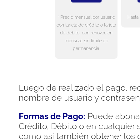
* Precio mensual por usuario
Hasta 
con tarjeta de crédito o tarjeta
de débito, con renovación
mensual, sin límite de
permanencia.
Luego de realizado el pago, rec
nombre de usuario y contraseñ
Formas de Pago:
Puede abonar
Crédito, Débito o en cualquier
como así también obtener los d