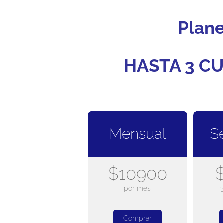
Plan
HASTA 3 CU
Mensual
S
$10900
por mes
Comprar