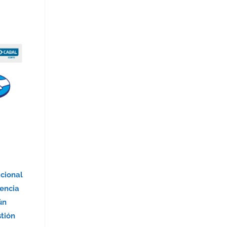
acional
encia
ún
stión