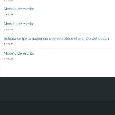
Modelo de escrito
2 vistas
Modelo de escrito
2 vistas
Solicita se fije la audiencia que establece el art. 360 del cpccn
2 vistas
Modelo de escrito
2 vistas