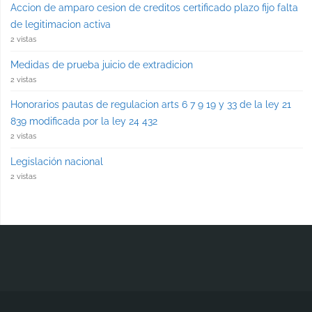
Accion de amparo cesion de creditos certificado plazo fijo falta
de legitimacion activa
2 vistas
Medidas de prueba juicio de extradicion
2 vistas
Honorarios pautas de regulacion arts 6 7 9 19 y 33 de la ley 21
839 modificada por la ley 24 432
2 vistas
Legislación nacional
2 vistas