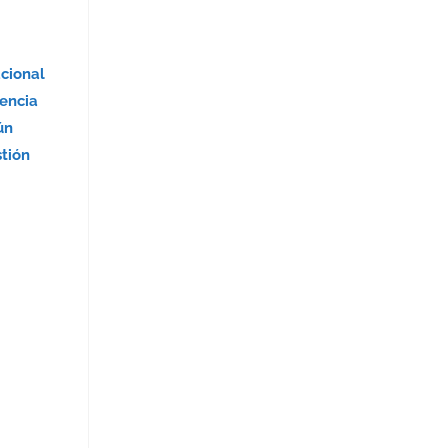
acional
encia
ún
stión