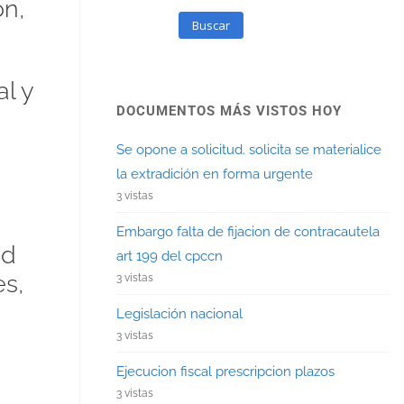
ón,
Buscar
l y
DOCUMENTOS MÁS VISTOS HOY
Se opone a solicitud. solicita se materialice
la extradición en forma urgente
3 vistas
Embargo falta de fijacion de contracautela
ad
art 199 del cpccn
s,
3 vistas
Legislación nacional
3 vistas
Ejecucion fiscal prescripcion plazos
3 vistas