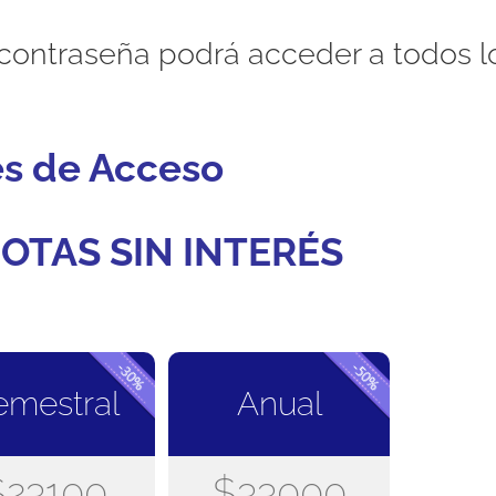
contraseña podrá acceder a todos l
es de Acceso
OTAS SIN INTERÉS
emestral
Anual
$23100
$33000