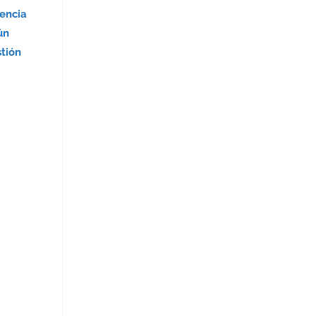
encia
ún
stión