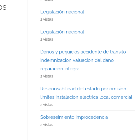
os
Legislación nacional
2 vistas
Legislación nacional
2 vistas
Danos y perjuicios accidente de transito
indemnizacion valuacion del dano
reparacion integral
2 vistas
Responsabilidad del estado por omision
limites instalacion electrica local comercial
2 vistas
Sobreseimiento improcedencia
2 vistas