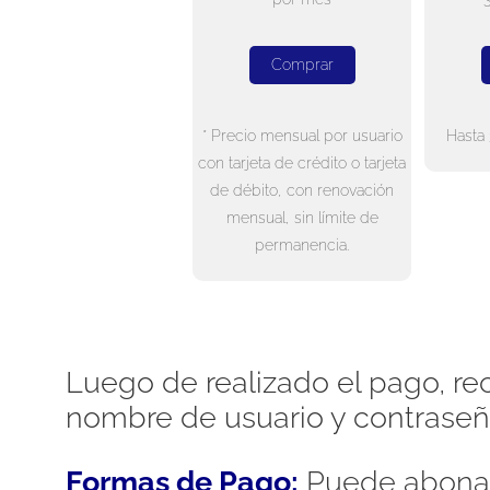
Comprar
* Precio mensual por usuario
Hasta 
con tarjeta de crédito o tarjeta
de débito, con renovación
mensual, sin límite de
permanencia.
Luego de realizado el pago, rec
nombre de usuario y contraseñ
Formas de Pago:
Puede abonar