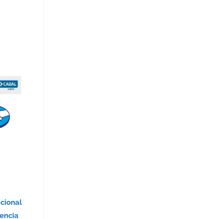
acional
encia