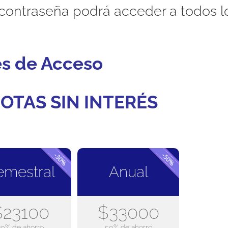
contraseña podrá acceder a todos l
es de Acceso
OTAS SIN INTERÉS
emestral
Anual
$23100
$33000
30% de ahorro
50% de ahorro