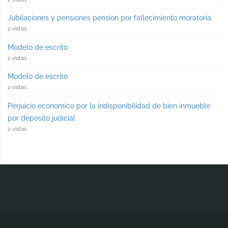
Jubilaciones y pensiones pension por fallecimiento moratoria
2 vistas
Modelo de escrito
2 vistas
Modelo de escrito
2 vistas
Perjuicio economico por la indisponibilidad de bien inmueble
por deposito judicial
2 vistas