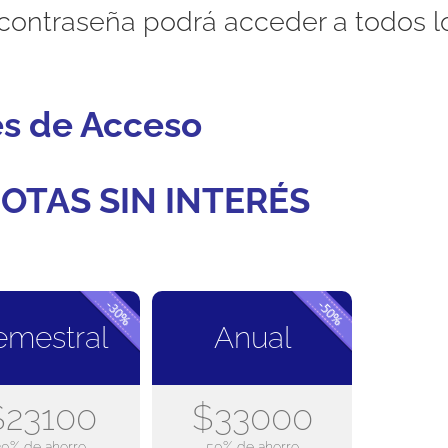
contraseña podrá acceder a todos l
es de Acceso
OTAS SIN INTERÉS
emestral
Anual
$23100
$33000
30% de ahorro
50% de ahorro