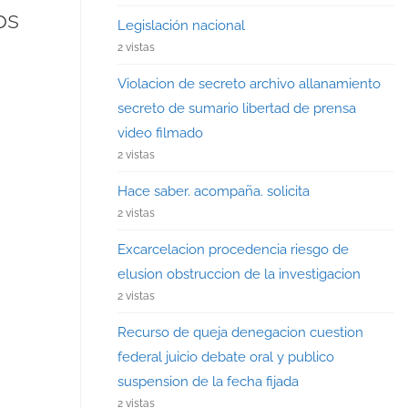
os
Legislación nacional
2 vistas
Violacion de secreto archivo allanamiento
secreto de sumario libertad de prensa
video filmado
2 vistas
Hace saber. acompaña. solicita
2 vistas
Excarcelacion procedencia riesgo de
elusion obstruccion de la investigacion
2 vistas
Recurso de queja denegacion cuestion
federal juicio debate oral y publico
suspension de la fecha fijada
2 vistas