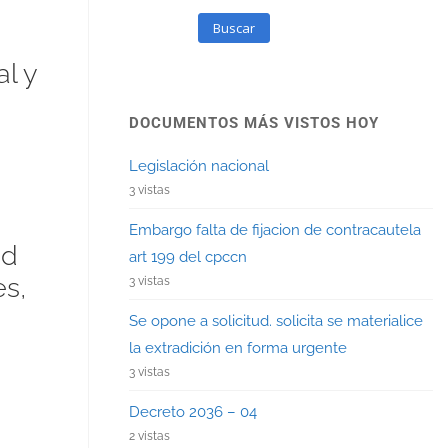
Buscar
l y
DOCUMENTOS MÁS VISTOS HOY
Legislación nacional
3 vistas
Embargo falta de fijacion de contracautela
ad
art 199 del cpccn
s,
3 vistas
Se opone a solicitud. solicita se materialice
la extradición en forma urgente
3 vistas
Decreto 2036 – 04
2 vistas