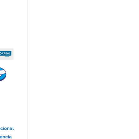
acional
encia