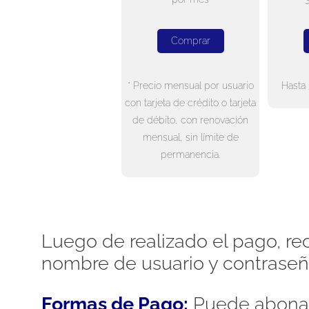
Comprar
* Precio mensual por usuario
Hasta 
con tarjeta de crédito o tarjeta
de débito, con renovación
mensual, sin límite de
permanencia.
Luego de realizado el pago, rec
nombre de usuario y contraseñ
Formas de Pago:
Puede abonar