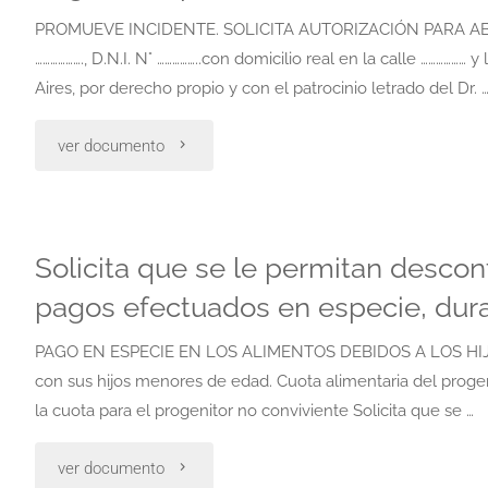
la
subsidiariamente
PROMUEVE INCIDENTE. SOLICITA AUTORIZACIÓN PARA A
cuota
………………., D.N.I. N° ……………..con domicilio real en la calle …………
contesta
Aires, por derecho propio y con el patrocinio letrado del Dr. ………
en
demanda. "
"Pago
ver documento
especie
en
mediante
especie
la
Solicita que se le permitan descon
en
pagos efectuados en especie, dura
entrega
los
de
PAGO EN ESPECIE EN LOS ALIMENTOS DEBIDOS A LOS HIJO
con sus hijos menores de edad. Cuota alimentaria del progen
alimentos
bienes"
la cuota para el progenitor no conviviente Solicita que se …
debidos
"Solicita
ver documento
a