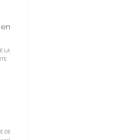
 en
E LA
NTE
TE DE