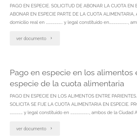
de
PAGO EN ESPECIE. SOLICITUD DE ABONAR LA CUOTA EN 
pagos
ABONAR EN ESPECIE PARTE DE LA CUOTA ALIMENTARIA, A T
abonar
efectuados
domicilio real en ………………….. y legal constituido en……………………..,
la
en
"Pago
ver documento
cuota
especie,
en
en
durante
especie.
Pago en especie en los alimentos en
especie
la
solicitud
especie de la cuota alimentaria
mediante
tramitacion
de
PAGO EN ESPECIE EN LOS ALIMENTOS ENTRE PARIENTES. 
la
del
SOLICITA SE FIJE LA CUOTA ALIMENTARIA EN ESPECIE. PROMUE
abonar
entrega
……………… y legal constituido en …………………….., ambos de la Ciuda
proceso"
la
de
"Pago
ver documento
cuota