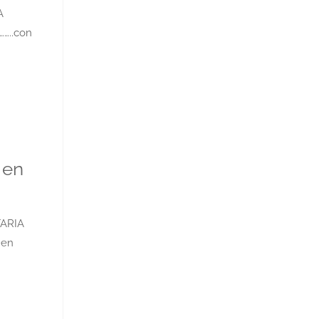
A
…..con
 en
TARIA
 en