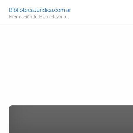
BibliotecaJuridica.com.ar
Información Jurídica relevante.