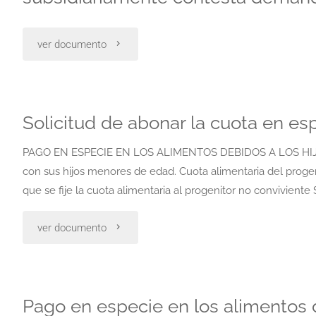
a
el
"Contesta
ver documento
prueba"
pago
demanda.
a
opone
Solicitud de abonar la cuota en e
terceros"
excepcion
PAGO EN ESPECIE EN LOS ALIMENTOS DEBIDOS A LOS HIJO
de
con sus hijos menores de edad. Cuota alimentaria del progen
que se fije la cuota alimentaria al progenitor no conviviente 
falta
"Solicitud
ver documento
de
de
legitimación
abonar
pasiva.
Pago en especie en los alimentos 