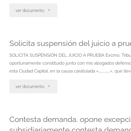
"Cuota
ver documento
alimentaria.
solicitud
Solicita suspensión del juicio a pr
de
SOLICITA SUSPENSIÓN DEL JUICIO A PRUEBA Excmo. Tribunal:
abonar
oportunamente constituido junto con mis abogados defensores, ……
esta Ciudad Capital, en la causa caratulada «…………….», que llev
la
"Solicita
ver documento
cuota
suspensión
en
del
especie
Contesta demanda. opone excepcion
juicio
subsidiariamente contesta deman
mediante