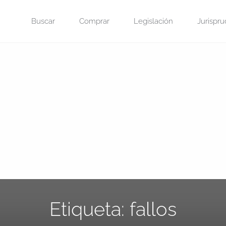
Saltar
Buscar
Comprar
Legislación
Jurispru
al
contenido
Etiqueta:
fallos