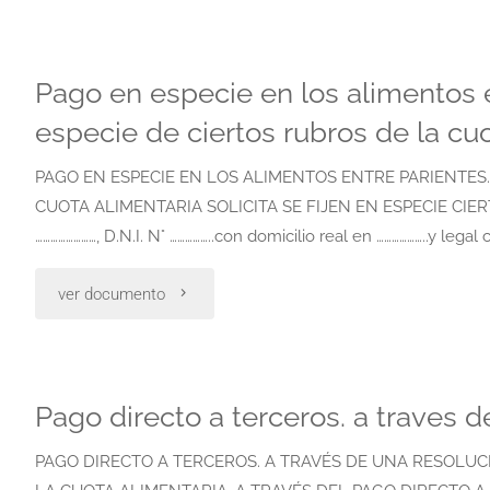
bienes"
en
en
especie
Pago en especie en los alimentos en
especie
en
especie de ciertos rubros de la cu
mediante
los
PAGO EN ESPECIE EN LOS ALIMENTOS ENTRE PARIENTES. 
el
CUOTA ALIMENTARIA SOLICITA SE FIJEN EN ESPECIE CI
alimentos
pago
……………………, D.N.I. N° ……………..con domicilio real en ………………..y legal
entre
a
"Pago
ver documento
parientes.
terceros"
en
solicita
especie
Pago directo a terceros. a traves d
se
en
fije
PAGO DIRECTO A TERCEROS. A TRAVÉS DE UNA RESOLUCI
los