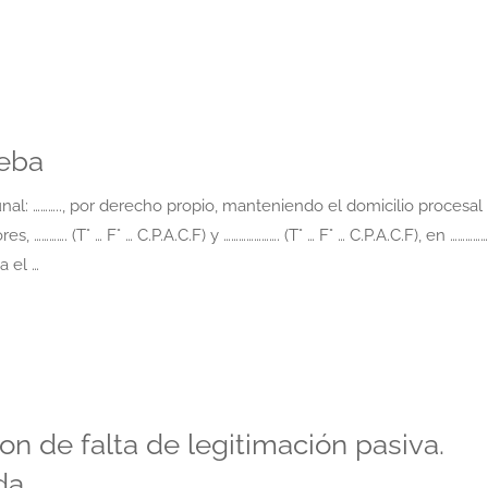
ueba
 ……….., por derecho propio, manteniendo el domicilio procesal
……. (T° … F° … C.P.A.C.F) y …………………. (T° … F° … C.P.A.C.F), en ……………
a el …
 de falta de legitimación pasiva.
da.