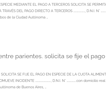
ESPECIE MEDIANTE EL PAGO A TERCEROS SOLICITA SE PERMIT
RAVÉS DEL PAGO DIRECTO A TERCEROS …………………, D.N.I. N° …………
 ambos de la Ciudad Autónoma …
tre parientes. solicita se fije el pago
SOLICITA SE FIJE EL PAGO EN ESPECIE DE LA CUOTA ALIMEN
VE INCIDENTE ………………………., D.N.I. N° ……………..con domicilio real
d Autónoma de Buenos Aires, …