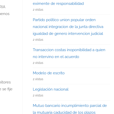
eximente de responsabilidad
RIA
2 vistas
Buenos
Partido politico union popular orden
nacional integracion de la junta directiva
igualdad de genero intervencion judicial
2 vistas
Transaccion costas inoponibilidad a quien
no intervino en el acuerdo
2 vistas
Modelo de escrito
2 vistas
itores
se fije
Legislación nacional
2 vistas
Mutuo bancario incumplimiento parcial de
la mutuaria caducidad de los plazos