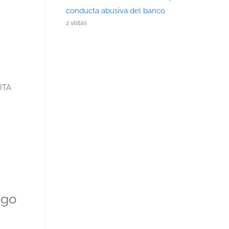
conducta abusiva del banco
2 vistas
ITA
ago