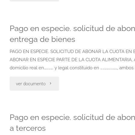
que
los
se
Pago en especie. solicitud de abon
hijos
le
entrega de bienes
menores
permitan
PAGO EN ESPECIE. SOLICITUD DE ABONAR LA CUOTA EN 
de
ABONAR EN ESPECIE PARTE DE LA CUOTA ALIMENTARIA, A TR
descontar
edad"
domicilio real en…………. y legal constituido en ……………………, ambo
de
"Pago
ver documento
las
en
cuotas
especie.
Pago en especie. solicitud de abo
suplementarias
solicitud
a terceros
los