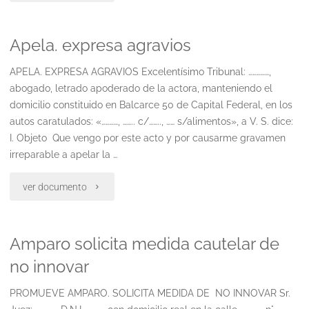
expresa
agravios.
Apela. expresa agravios
agravios.
solicita
reserva
APELA. EXPRESA AGRAVIOS Excelentísimo Tribunal: ……………,
medida
abogado, letrado apoderado de la actora, manteniendo el
caso
cautelar"
domicilio constituido en Balcarce 50 de Capital Federal, en los
autos caratulados: «…………, …….. c/…….., …… s/alimentos», a V. S. dice:
federal.
I. Objeto Que vengo por este acto y por causarme gravamen
cálculo
irreparable a apelar la …
ripte.
"Apela.
ver documento
art.
expresa
8
Amparo solicita medida cautelar de
agravios"
no innovar
de
la
PROMUEVE AMPARO. SOLICITA MEDIDA DE NO INNOVAR Sr.