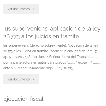
ley
"Medida
ver documento
26.773"
preliminar"
Ius superveniens. aplicación de la ley
26.773 a los juicios en trámite
Ius superveniens (derecho sobreviniente). Aplicación de la ley
26.773 a los juicios en trámite. Inconstitucionalidad del art. 17,
ap. 5, ley 26.773 Señor Juez / Señora Jueza del Trabajo: ……………,
por la parte actora en autos caratulados “…………… ”, expte. nº …………… ,
ante V.S. respetuosamente digo: I. Ley 26.773 …
"Ius
ver documento
superveniens.
Ejecucion fiscal
aplicación