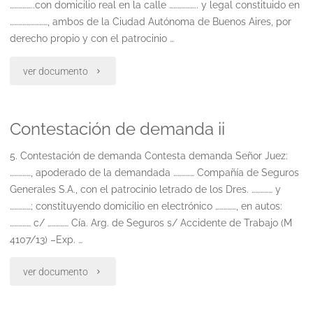
……………..con domicilio real en la calle ……………….. y legal constituido en
en
………………………, ambos de la Ciudad Autónoma de Buenos Aires, por
derecho propio y con el patrocinio …
la
cuota
"Coparticipacion
ver documento
alimentaria
en
Contestación de demanda ii
a
la
fijarse"
cuota
5. Contestación de demanda Contesta demanda Señor Juez:
……………, apoderado de la demandada …………… Compañía de Seguros
alimentaria
Generales S.A., con el patrocinio letrado de los Dres. …………… y
……………; constituyendo domicilio en electrónico ……………, en autos:
a
…………… c/ …………… Cía. Arg. de Seguros s/ Accidente de Trabajo (M
fijarse"
4107/13) –Exp. …
"Contestación
ver documento
de