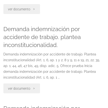
leyes
"Demanda
ver documento
24.557
laboral
y
Demanda indemnización por
por
26.773"
accidente de trabajo. plantea
enfermedad
inconstitucionalidad.
profesional
Demanda indemnización por accidente de trabajo. Plantea
no
inconstitucionalidad (Art. 1; 6, ap. 1 y 2; 8 y 9, 11 a 19, 21, 22; 39,
ap. 1; 44, 46, 47 bis, 49, disp. adic. 5. Ofrece prueba Inicia
listada.
demanda indemnización por accidente de trabajo. Plantea
leyes
inconstitucionalidad (Art. 1; 6, ap. 1 …
2557
"Demanda
ver documento
y
indemnización
26.77bloque
por