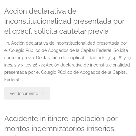
Acción declarativa de
en
inconstitucionalidad presentada por
dolares,
el cpacf. solicita cautelar previa
intima
9. Acción declarativa de inconstitucionalidad presentada por
a
el Colegio Público de Abogados de la Capital Federal. Solicita
cautelar previa: Declaración de inaplicabilidad arts. 3°, 4°, 6° y 17
deudor
incs. 2 y 3, ley 26.773 Acción declarativa de inconstitucionalidad
moroso
presentada por el Colegio Público de Abogados de la Capital
Federal. …
que
"Acción
ver documento
pague
declarativa
amortizacion
Accidente in itinere. apelación por
de
e
montos indemnizatorios irrisorios.
inconstitucionalidad
intereses