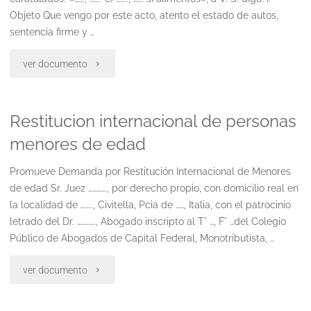
falta
Objeto Que vengo por este acto, atento el estado de autos,
de
sentencia firme y …
legitimación
"Solicita
ver documento
pasiva.
regulacion
subsidiariamente
Restitucion internacional de personas
de
menores de edad
contesta
honorarios"
demanda. "
Promueve Demanda por Restitución Internacional de Menores
de edad Sr. Juez …………., por derecho propio, con domicilio real en
la localidad de …….., Civitella, Pcia de ……, Italia, con el patrocinio
letrado del Dr. …………., Abogado inscripto al T° …, F° …del Colegio
Público de Abogados de Capital Federal, Monotributista, …
"Restitucion
ver documento
internacional