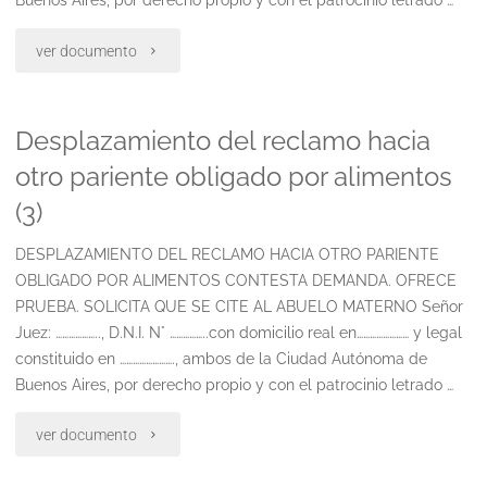
Buenos Aires, por derecho propio y con el patrocinio letrado …
"Desplazamiento
ver documento
del
Desplazamiento del reclamo hacia
reclamo
otro pariente obligado por alimentos
hacia
(3)
otro
DESPLAZAMIENTO DEL RECLAMO HACIA OTRO PARIENTE
pariente
OBLIGADO POR ALIMENTOS CONTESTA DEMANDA. OFRECE
PRUEBA. SOLICITA QUE SE CITE AL ABUELO MATERNO Señor
obligado
Juez: ……………….., D.N.I. N° ……………..con domicilio real en…………………… y legal
por
constituido en ……………………., ambos de la Ciudad Autónoma de
Buenos Aires, por derecho propio y con el patrocinio letrado …
alimentos"
"Desplazamiento
ver documento
del