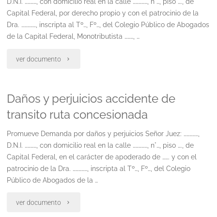
D.N.I. …………, con domicilio real en la calle ……………, n°…, piso …., de
de
Capital Federal, por derecho propio y con el patrocinio de la
Dra. ……………, inscripta al Tº…, Fº…, del Colegio Público de Abogados
trabajo.
de la Capital Federal, Monotributista ………, …
inconstitucionalidad
"Daños
ver documento
de
y
la
Daños y perjuicios accidente de
perjuicios
ley
transito ruta concesionada
estadio
26.773
Promueve Demanda por daños y perjuicios Señor Juez: ……………,
de
y
D.N.I. …………, con domicilio real en la calle ……………, n°…, piso …., de
futbol"
Capital Federal, en el carácter de apoderado de ……. y con el
decreto
patrocinio de la Dra. ……………, inscripta al Tº…, Fº…, del Colegio
Público de Abogados de la …
472
2014"
"Daños
ver documento