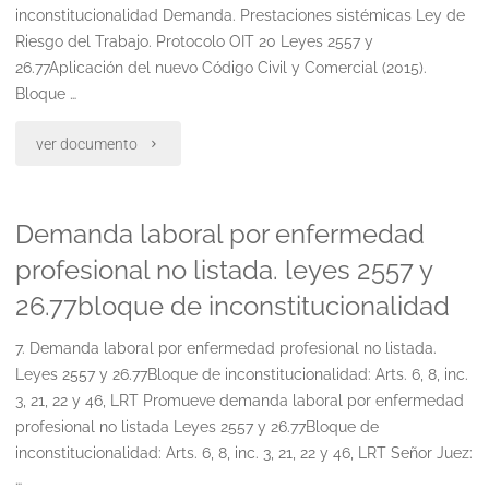
inconstitucionalidad Demanda. Prestaciones sistémicas Ley de
por
Riesgo del Trabajo. Protocolo OIT 20 Leyes 2557 y
26.77Aplicación del nuevo Código Civil y Comercial (2015).
alimentos
Bloque …
(2)"
"Demanda.
ver documento
prestaciones
Demanda laboral por enfermedad
sistémicas
profesional no listada. leyes 2557 y
ley
26.77bloque de inconstitucionalidad
de
7. Demanda laboral por enfermedad profesional no listada.
riesgo
Leyes 2557 y 26.77Bloque de inconstitucionalidad: Arts. 6, 8, inc.
3, 21, 22 y 46, LRT Promueve demanda laboral por enfermedad
del
profesional no listada Leyes 2557 y 26.77Bloque de
trabajo.
inconstitucionalidad: Arts. 6, 8, inc. 3, 21, 22 y 46, LRT Señor Juez:
…