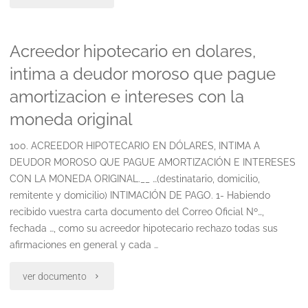
cobertura
Acreedor hipotecario en dolares,
por
intima a deudor moroso que pague
discapacidad
amortizacion e intereses con la
de
moneda original
menor"
100. ACREEDOR HIPOTECARIO EN DÓLARES, INTIMA A
DEUDOR MOROSO QUE PAGUE AMORTIZACIÓN E INTERESES
CON LA MONEDA ORIGINAL.__ …(destinatario, domicilio,
remitente y domicilio) INTIMACIÓN DE PAGO. 1- Habiendo
recibido vuestra carta documento del Correo Oficial Nº…,
fechada …, como su acreedor hipotecario rechazo todas sus
afirmaciones en general y cada …
"Acreedor
ver documento
hipotecario