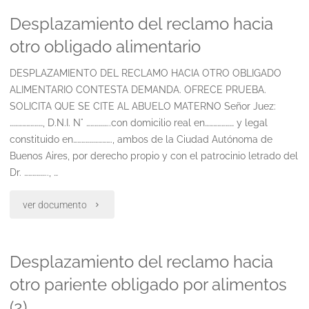
Desplazamiento del reclamo hacia
reclamo
otro obligado alimentario
hacia
DESPLAZAMIENTO DEL RECLAMO HACIA OTRO OBLIGADO
otro
ALIMENTARIO CONTESTA DEMANDA. OFRECE PRUEBA.
pariente
SOLICITA QUE SE CITE AL ABUELO MATERNO Señor Juez:
……………………, D.N.I. N° ……………..con domicilio real en………………… y legal
obligado
constituido en………………………., ambos de la Ciudad Autónoma de
Buenos Aires, por derecho propio y con el patrocinio letrado del
por
Dr. …………….., …
alimentos
"Desplazamiento
ver documento
(3)"
del
Desplazamiento del reclamo hacia
reclamo
otro pariente obligado por alimentos
hacia
(2)