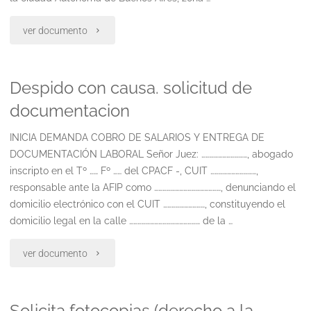
"Negativa
ver documento
de
Despido con causa. solicitud de
tareas.
documentacion
despido
INICIA DEMANDA COBRO DE SALARIOS Y ENTREGA DE
indirecto"
DOCUMENTACIÓN LABORAL Señor Juez: ……………………………, abogado
inscripto en el Tº …… Fº …… del CPACF -, CUIT ……………………………,
responsable ante la AFIP como …………………………………………, denunciando el
domicilio electrónico con el CUIT …………………………, constituyendo el
domicilio legal en la calle …………………………………………… de la …
"Despido
ver documento
con
Solicita fotocopias (derecho a la
causa.