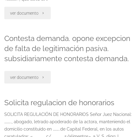
"Solicita
ver documento
suspensión
Contesta demanda. opone excepcion
del
de falta de legitimación pasiva.
juicio
subsidiariamente contesta demanda.
a
prueba"
"Contesta
ver documento
demanda.
Solicita regulacion de honorarios
opone
excepcion
SOLICITA REGULACIÓN DE HONORARIOS Señor Juez Nacional:
……….., abogado, letrado apoderado de la actora, manteniendo el
de
domicilio constituido en ………..de Capital Federal, en los autos
caratulados: «……., …….. c/…….., ……. s/alimentos», a V. S. digo: I.