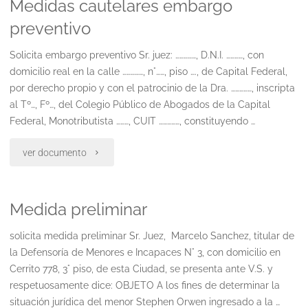
Medidas cautelares embargo
el
preventivo
cúmulo.
Solicita embargo preventivo Sr. juez: ……………, D.N.I. …………, con
demanda
domicilio real en la calle ……………, n°……, piso …., de Capital Federal,
civil
por derecho propio y con el patrocinio de la Dra. ……………, inscripta
al Tº…, Fº…, del Colegio Público de Abogados de la Capital
post
Federal, Monotributista ………, CUIT ……………, constituyendo …
cdo
"Medidas
ver documento
se
cautelares
considera
Medida preliminar
embargo
irrisorio
preventivo"
solicita medida preliminar Sr. Juez, Marcelo Sanchez, titular de
percibido
la Defensoría de Menores e Incapaces N° 3, con domicilio en
Cerrito 778, 3° piso, de esta Ciudad, se presenta ante V.S. y
por
respetuosamente dice: OBJETO A los fines de determinar la
situación jurídica del menor Stephen Orwen ingresado a la …
prestaciones