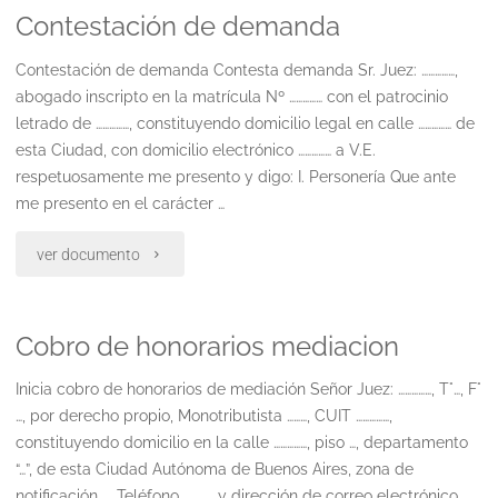
Contestación de demanda
demanda
ii"
Contestación de demanda Contesta demanda Sr. Juez: ……………,
abogado inscripto en la matrícula Nº …………… con el patrocinio
letrado de ……………, constituyendo domicilio legal en calle …………… de
esta Ciudad, con domicilio electrónico …………… a V.E.
respetuosamente me presento y digo: I. Personería Que ante
me presento en el carácter …
"Contestación
ver documento
de
Cobro de honorarios mediacion
demanda"
Inicia cobro de honorarios de mediación Señor Juez: ……………, T°…, F°
…, por derecho propio, Monotributista ………, CUIT ……………,
constituyendo domicilio en la calle ……………, piso …, departamento
“…”, de esta Ciudad Autónoma de Buenos Aires, zona de
notificación …, Teléfono …………, y dirección de correo electrónico