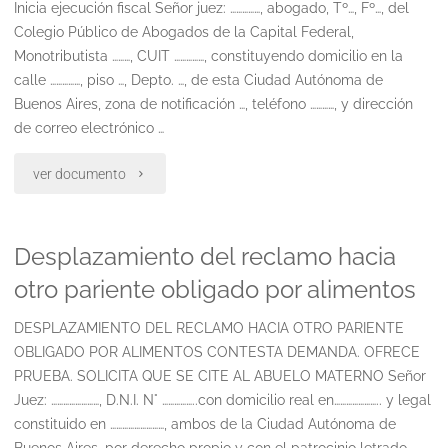
de
Inicia ejecución fiscal Señor juez: ……………, abogado, Tº…, Fº…, del
Colegio Público de Abogados de la Capital Federal,
la
Monotributista ………, CUIT ……………, constituyendo domicilio en la
calle ……………, piso …, Depto. …, de esta Ciudad Autónoma de
ley
Buenos Aires, zona de notificación …, teléfono …………, y dirección
26.773
de correo electrónico …
a
"Ejecucion
ver documento
los
fiscal"
juicios
Desplazamiento del reclamo hacia
otro pariente obligado por alimentos
en
trámite"
DESPLAZAMIENTO DEL RECLAMO HACIA OTRO PARIENTE
OBLIGADO POR ALIMENTOS CONTESTA DEMANDA. OFRECE
PRUEBA. SOLICITA QUE SE CITE AL ABUELO MATERNO Señor
Juez: ……………………, D.N.I. N° ……………..con domicilio real en………………….. y legal
constituido en ………………………, ambos de la Ciudad Autónoma de