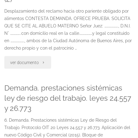
otro
Desplazamiento del reclamo hacia otro pariente obligado por
obligado
alimentos CONTESTA DEMANDA. OFRECE PRUEBA. SOLICITA
QUE SE CITE AL ABUELO MATERNO Señor Juez: …………………., D.N.I.
alimentario"
N° ……………..con domicilio real en la calle…………………y legal constituido
en …………………., ambos de la Ciudad Autónoma de Buenos Aires, por
derecho propio y con el patrocinio …
"Desplazamiento
ver documento
del
Demanda. prestaciones sistémicas
reclamo
ley de riesgo del trabajo. leyes 24.557
hacia
y 26.773
otro
6. Demanda. Prestaciones sistémicas Ley de Riesgo del
pariente
Trabajo. Protocolo OIT 20 Leyes 24.557 y 26.773. Aplicación del
nuevo Código Civil y Comercial (2015). Bloque de
obligado