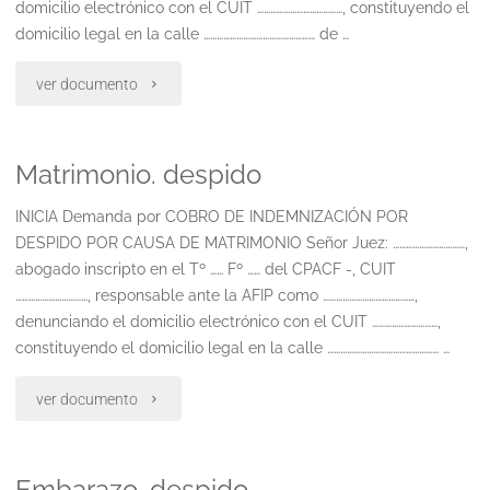
domicilio electrónico con el CUIT …………………………………, constituyendo el
indemnizatorios
domicilio legal en la calle …………………………………………… de …
irrisorios.
"Muerte
ver documento
aplicación
del
retroactiva
Matrimonio. despido
trabajador.
de
indemnizacion"
INICIA Demanda por COBRO DE INDEMNIZACIÓN POR
DESPIDO POR CAUSA DE MATRIMONIO Señor Juez: ……………………………,
la
abogado inscripto en el Tº …… Fº …… del CPACF -, CUIT
ley
……………………………, responsable ante la AFIP como ……………………………………,
denunciando el domicilio electrónico con el CUIT …………………………,
26.773"
constituyendo el domicilio legal en la calle …………………………………………… …
"Matrimonio.
ver documento
despido"
Embarazo. despido