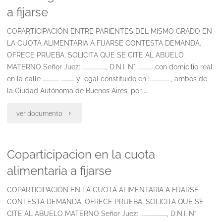
a fijarse
mismo
COPARTICIPACIÓN ENTRE PARIENTES DEL MISMO GRADO EN
grado
LA CUOTA ALIMENTARIA A FIJARSE CONTESTA DEMANDA.
OFRECE PRUEBA. SOLICITA QUE SE CITE AL ABUELO
en
MATERNO Señor Juez: ……………………, D.N.I. N° ……………..con domicilio real
la
en la calle ……………. …………. y legal constituido en l……………….., ambos de
la Ciudad Autónoma de Buenos Aires, por …
cuota
"Coparticipacion
ver documento
alimentaria
entre
a
Coparticipacion en la cuota
parientes
fijarse
alimentaria a fijarse
del
(2)"
COPARTICIPACIÓN EN LA CUOTA ALIMENTARIA A FIJARSE
mismo
CONTESTA DEMANDA. OFRECE PRUEBA. SOLICITA QUE SE
grado
CITE AL ABUELO MATERNO Señor Juez: ………………………, D.N.I. N°