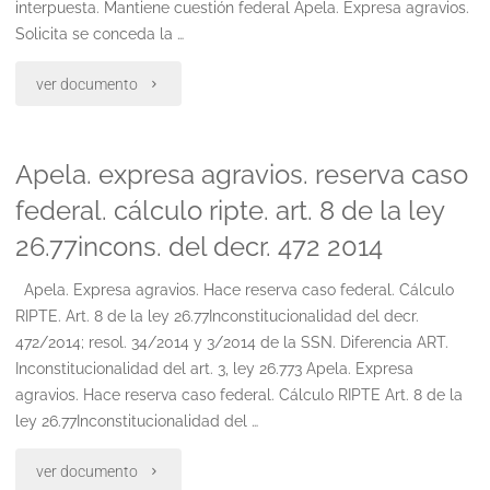
interpuesta. Mantiene cuestión federal Apela. Expresa agravios.
Solicita se conceda la …
"Apelación
ver documento
ante
Apela. expresa agravios. reserva caso
rechazo
federal. cálculo ripte. art. 8 de la ley
de
26.77incons. del decr. 472 2014
la
Apela. Expresa agravios. Hace reserva caso federal. Cálculo
acción
RIPTE. Art. 8 de la ley 26.77Inconstitucionalidad del decr.
472/2014; resol. 34/2014 y 3/2014 de la SSN. Diferencia ART.
declarativa
Inconstitucionalidad del art. 3, ley 26.773 Apela. Expresa
de
agravios. Hace reserva caso federal. Cálculo RIPTE Art. 8 de la
ley 26.77Inconstitucionalidad del …
incons.
"Apela.
ver documento
expresa