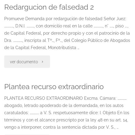
Redargucion de falsedad 2
de
personas
Promueve Demanda por redargución de falsedad Señor Juez:
……………, D.N.I. …………, con domicilio real en la calle ……………, n° ……, piso ….,
menores
de Capital Federal, por derecho propio y con el patrocinio de la
Dra. ……………, inscripta al Tº…, Fº…, del Colegio Público de Abogados
de
de la Capital Federal, Monotributista …
edad"
"Redargucion
ver documento
de
Plantea recurso extraordinario
falsedad
2"
PLANTEA RECURSO EXTRAORDINARIO Excma. Cámara: ……………
abogado, letrado apoderado de la demandada, en los autos
caratulados: …………… a V. S. respetuosamente dice: I. Objeto En los
términos y con el alcance prescripto por la ley 48 en su art. 14,
vengo a interponer, contra la sentencia dictada por V. S., …