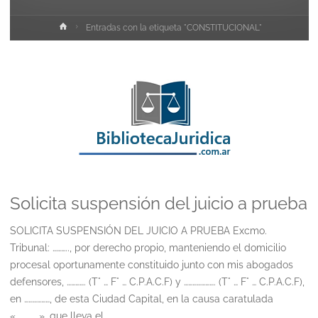
Inicio
Entradas con la etiqueta "CONSTITUCIONAL"
Solicita suspensión del juicio a prueba
SOLICITA SUSPENSIÓN DEL JUICIO A PRUEBA Excmo.
Tribunal: ……….., por derecho propio, manteniendo el domicilio
procesal oportunamente constituido junto con mis abogados
defensores, …………. (T° … F° … C.P.A.C.F) y …………………. (T° … F° … C.P.A.C.F),
en ………………, de esta Ciudad Capital, en la causa caratulada
«…………….», que lleva el …