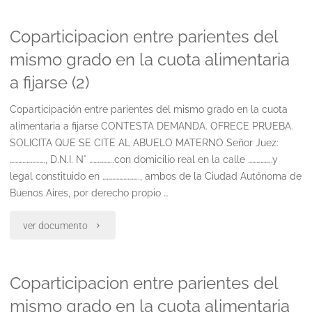
y
Coparticipacion entre parientes del
perjuicios
mismo grado en la cuota alimentaria
accidente
a fijarse (2)
de
Coparticipación entre parientes del mismo grado en la cuota
transito
alimentaria a fijarse CONTESTA DEMANDA. OFRECE PRUEBA.
SOLICITA QUE SE CITE AL ABUELO MATERNO Señor Juez:
ruta
……………………., D.N.I. N° ……………..con domicilio real en la calle ……………..y
concesionada"
legal constituido en …………………….., ambos de la Ciudad Autónoma de
Buenos Aires, por derecho propio …
"Coparticipacion
ver documento
entre
Coparticipacion entre parientes del
parientes
mismo grado en la cuota alimentaria
del