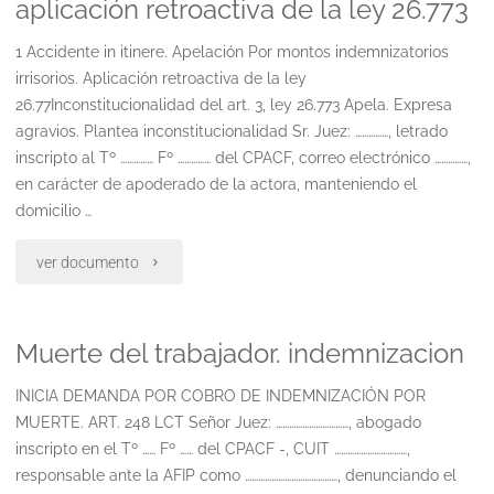
aplicación retroactiva de la ley 26.773
presentada
con
1 Accidente in itinere. Apelación Por montos indemnizatorios
por
la
irrisorios. Aplicación retroactiva de la ley
26.77Inconstitucionalidad del art. 3, ley 26.773 Apela. Expresa
el
moneda
agravios. Plantea inconstitucionalidad Sr. Juez: ……………, letrado
cpacf.
inscripto al Tº …………… Fº …………… del CPACF, correo electrónico ……………,
original"
en carácter de apoderado de la actora, manteniendo el
solicita
domicilio …
cautelar
"Accidente
ver documento
previa"
in
Muerte del trabajador. indemnizacion
itinere.
apelación
INICIA DEMANDA POR COBRO DE INDEMNIZACIÓN POR
MUERTE. ART. 248 LCT Señor Juez: ……………………………, abogado
por
inscripto en el Tº …… Fº …… del CPACF -, CUIT ……………………………,
responsable ante la AFIP como ……………………………………, denunciando el
montos