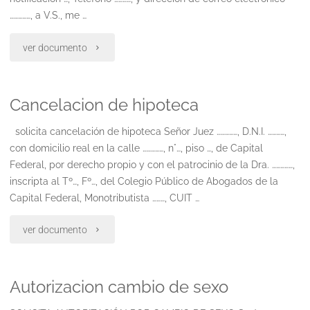
……………, a V.S., me …
"Cobro
ver documento
de
Cancelacion de hipoteca
honorarios
mediacion"
solicita cancelación de hipoteca Señor Juez ……………, D.N.I. …………,
con domicilio real en la calle ……………, n°…, piso …, de Capital
Federal, por derecho propio y con el patrocinio de la Dra. ……………,
inscripta al Tº…, Fº…, del Colegio Público de Abogados de la
Capital Federal, Monotributista ………, CUIT …
"Cancelacion
ver documento
de
Autorizacion cambio de sexo
hipoteca"