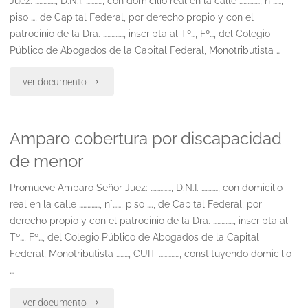
Juez: ……………, D.N.I. …………, con domicilio real en la calle ……………, n°……,
ley
piso …, de Capital Federal, por derecho propio y con el
patrocinio de la Dra. ……………, inscripta al Tº…, Fº…, del Colegio
26.77incons.
Público de Abogados de la Capital Federal, Monotributista …
del
"Amparo
ver documento
decr.
solicita
472
Amparo cobertura por discapacidad
medida
2014"
de menor
cautelar
Promueve Amparo Señor Juez: ……………, D.N.I. …………, con domicilio
de
real en la calle ……………, n°……, piso …., de Capital Federal, por
no
derecho propio y con el patrocinio de la Dra. ……………, inscripta al
Tº…, Fº…, del Colegio Público de Abogados de la Capital
innovar"
Federal, Monotributista ………, CUIT ……………, constituyendo domicilio
…
"Amparo
ver documento