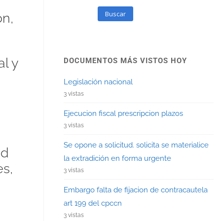
Buscar
ón,
l y
DOCUMENTOS MÁS VISTOS HOY
Legislación nacional
3 vistas
Ejecucion fiscal prescripcion plazos
3 vistas
Se opone a solicitud. solicita se materialice
ad
la extradición en forma urgente
s,
3 vistas
Embargo falta de fijacion de contracautela
art 199 del cpccn
3 vistas