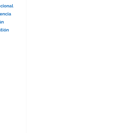
acional
encia
ún
stión