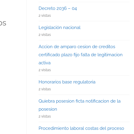
Decreto 2036 – 04
2 vistas
os
Legislación nacional
2 vistas
Accion de amparo cesion de creditos
certificado plazo fijo falta de legitimacion
activa
2 vistas
Honorarios base regulatoria
2 vistas
Quiebra posesion ficta notificacion de la
posesion
2 vistas
Procedimiento laboral costas del proceso