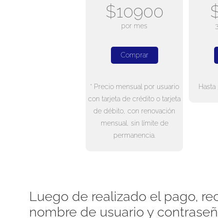
$10900
por mes
Comprar
* Precio mensual por usuario
Hasta 
con tarjeta de crédito o tarjeta
de débito, con renovación
mensual, sin límite de
permanencia.
Luego de realizado el pago, rec
nombre de usuario y contraseñ