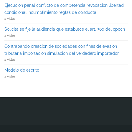
Ejecucion penal conflicto de competencia revocacion libertad
condicional incumplimiento reglas de conducta
2 vistas
Solicita se fije la audiencia que establece el art. 360 del cpccn
2 vistas
Contrabando creacion de sociedades con fines de evasion
tributaria importacion simulacion del verdadero importador
2 vistas
Modelo de escrito
2 vistas