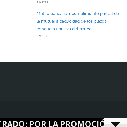
2 vistas
Mutuo bancario incumplimiento parcial de
la mutuaria caducidad de los plazos
conducta abusiva del banco
2 vistas
: POR LA PROMOCIÓN DE DOS PL