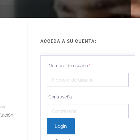
ACCEDA A SU CUENTA:
Nombre de usuario
*
Contraseña
*
 se
lación.