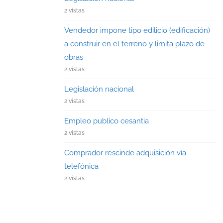
2 vistas
Vendedor impone tipo edilicio (edificación)
a construir en el terreno y limita plazo de
obras
2 vistas
Legislación nacional
2 vistas
Empleo publico cesantia
2 vistas
Comprador rescinde adquisición vía
telefónica
2 vistas