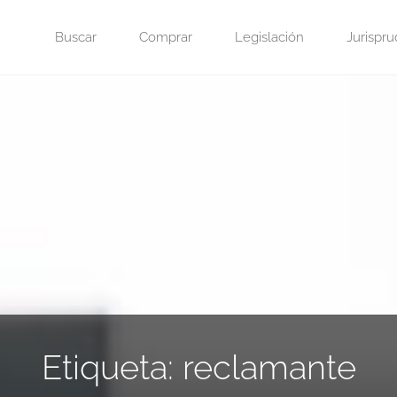
Saltar
Buscar
Comprar
Legislación
Jurispru
al
contenido
Etiqueta:
reclamante