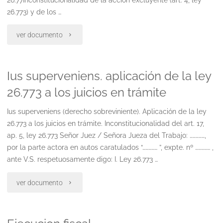
26.773) y de los …
cesada
"Modelo
ver documento
la
por
union
Ius superveniens. aplicación de la ley
el
convivencial
26.773 a los juicios en trámite
cúmulo.
(modelo
Ius superveniens (derecho sobreviniente). Aplicación de la ley
demanda
i)"
26.773 a los juicios en trámite. Inconstitucionalidad del art. 17,
civil
ap. 5, ley 26.773 Señor Juez / Señora Jueza del Trabajo: ……………,
por la parte actora en autos caratulados “…………… ”, expte. nº …………… ,
post
ante V.S. respetuosamente digo: I. Ley 26.773 …
cdo
"Ius
ver documento
se
superveniens.
considera
aplicación