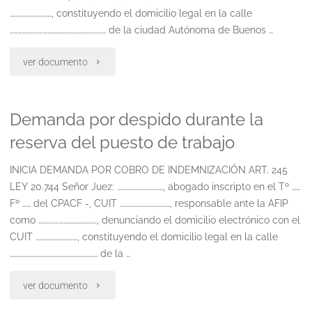
…………………………, constituyendo el domicilio legal en la calle
…………………………………………………………… de la ciudad Autónoma de Buenos …
"Ejecucion
ver documento
de
Demanda por despido durante la
convenio
reserva del puesto de trabajo
conciliatorio
INICIA DEMANDA POR COBRO DE INDEMNIZACIÓN ART. 245
celebrado
LEY 20.744 Señor Juez: ……………………………, abogado inscripto en el Tº ……
en
Fº …… del CPACF -, CUIT ………………………………, responsable ante la AFIP
como ……………………………………, denunciando el domicilio electrónico con el
el
CUIT …………………………, constituyendo el domicilio legal en la calle
……………………………………………………… de la …
seclo"
"Demanda
ver documento