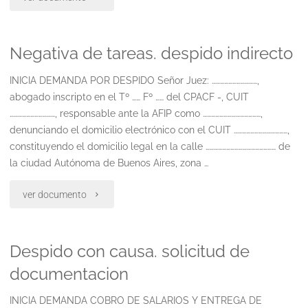
despido"
Negativa de tareas. despido indirecto
INICIA DEMANDA POR DESPIDO Señor Juez: ……………………………,
abogado inscripto en el Tº …… Fº …… del CPACF -, CUIT
……………………………, responsable ante la AFIP como ……………………………………,
denunciando el domicilio electrónico con el CUIT …………………………………,
constituyendo el domicilio legal en la calle …………………………………………… de
la ciudad Autónoma de Buenos Aires, zona …
"Negativa
ver documento
de
Despido con causa. solicitud de
tareas.
documentacion
despido
INICIA DEMANDA COBRO DE SALARIOS Y ENTREGA DE
indirecto"