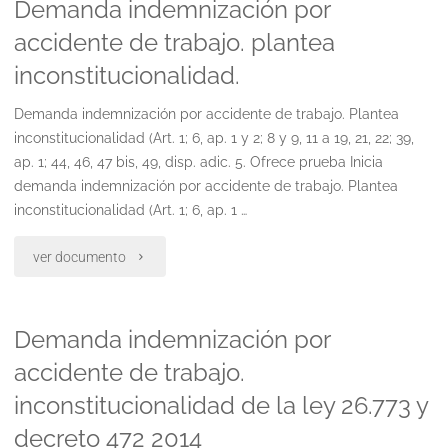
Demanda indemnización por
por
accidente de trabajo. plantea
enfermedad
inconstitucionalidad.
profesional
Demanda indemnización por accidente de trabajo. Plantea
no
inconstitucionalidad (Art. 1; 6, ap. 1 y 2; 8 y 9, 11 a 19, 21, 22; 39,
ap. 1; 44, 46, 47 bis, 49, disp. adic. 5. Ofrece prueba Inicia
listada.
demanda indemnización por accidente de trabajo. Plantea
leyes
inconstitucionalidad (Art. 1; 6, ap. 1 …
2557
"Demanda
ver documento
y
indemnización
26.77bloque
Demanda indemnización por
por
de
accidente de trabajo.
accidente
inconstitucionalidad de la ley 26.773 y
inconstitucionalidad"
de
decreto 472 2014