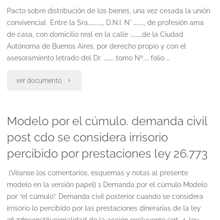
Pacto sobre distribución de los bienes, una vez cesada la unión
convivencial Entre la Sra……………, D.N.I. N° ………., de profesión ama
de casa, con domicilio real en la calle …………de la Ciudad
Autónoma de Buenos Aires, por derecho propio y con el
asesoramiento letrado del Dr. ………. tomo Nº…… folio …
"Pacto
ver documento
sobre
Modelo por el cúmulo. demanda civil
distribucion
post cdo se considera irrisorio
de
percibido por prestaciones ley 26.773
los
[Véanse los comentarios, esquemas y notas al presente
bienes,
modelo en la versión papel] 1 Demanda por el cúmulo Modelo
por “el cúmulo”. Demanda civil posterior cuando se considera
una
irrisorio lo percibido por las prestaciones dinerarias de la ley
vez
26.77Inconstitucionalidad de la acción excluyente (art. 4, ley