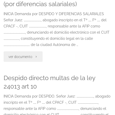
(por diferencias salariales)
art
INICIA Demanda por DESPIDO Y DIFERENCIAS SALARIALES
1
Señor Juez: ……………………………, abogado inscripto en el Tº …… Fº …… del
de
CPACF -, CUIT ……………………………, responsable ante la AFIP como
……………………………………, denunciando el domicilio electrónico con el CUIT
la
…………………………, constituyendo el domicilio legal en la calle
…………………………………………… de la ciudad Autónoma de …
ley
25323"
"Indemnizacion
ver documento
por
Despido directo multas de la ley
despido
24013 art 10
indirecto
INICIA Demanda por DESPIDO. Señor Juez: ……………………………, abogado
(por
inscripto en el Tº …… Fº …… del CPACF -, CUIT …………………………………,
diferencias
responsable ante la AFIP como ……………………………………, denunciando el
domicilio electrónico con el CUIT ………………………………, constituyendo el