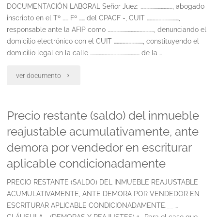
DOCUMENTACIÓN LABORAL Señor Juez: ……………………………, abogado
inscripto en el Tº …… Fº …… del CPACF -, CUIT ……………………………,
responsable ante la AFIP como …………………………………………, denunciando el
domicilio electrónico con el CUIT …………………………, constituyendo el
domicilio legal en la calle …………………………………………… de la …
"Despido
ver documento
con
Precio restante (saldo) del inmueble
causa.
reajustable acumulativamente, ante
solicitud
demora por vendedor en escriturar
de
aplicable condicionadamente
documentacion"
PRECIO RESTANTE (SALDO) DEL INMUEBLE REAJUSTABLE
ACUMULATIVAMENTE, ANTE DEMORA POR VENDEDOR EN
ESCRITURAR APLICABLE CONDICIONADAMENTE.__ …
CLÁUSULA … (DEMORAS Y REAJUSTES) 1- Para el caso que