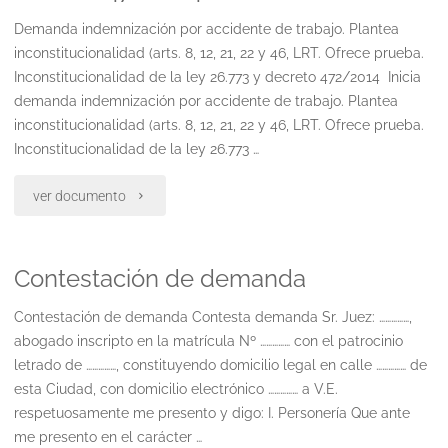
trabajo.
Demanda indemnización por accidente de trabajo. Plantea
plantea
inconstitucionalidad (arts. 8, 12, 21, 22 y 46, LRT. Ofrece prueba.
Inconstitucionalidad de la ley 26.773 y decreto 472/2014 Inicia
inconstitucionalidad."
demanda indemnización por accidente de trabajo. Plantea
inconstitucionalidad (arts. 8, 12, 21, 22 y 46, LRT. Ofrece prueba.
Inconstitucionalidad de la ley 26.773 …
"Demanda
ver documento
indemnización
Contestación de demanda
por
accidente
Contestación de demanda Contesta demanda Sr. Juez: ……………,
abogado inscripto en la matrícula Nº …………… con el patrocinio
de
letrado de ……………, constituyendo domicilio legal en calle …………… de
esta Ciudad, con domicilio electrónico …………… a V.E.
trabajo.
respetuosamente me presento y digo: I. Personería Que ante
inconstitucionalidad
me presento en el carácter …