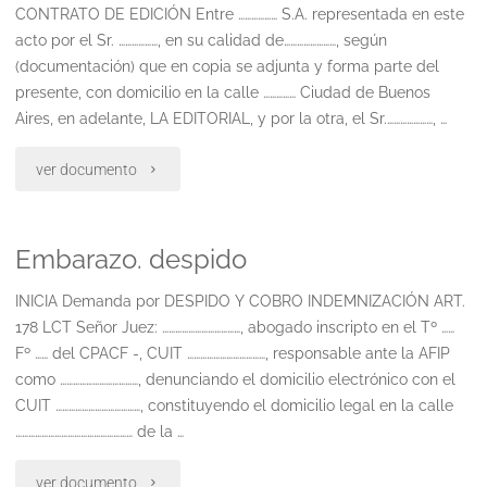
CONTRATO DE EDICIÓN Entre ……………… S.A. representada en este
acto por el Sr. ………………, en su calidad de……………………, según
(documentación) que en copia se adjunta y forma parte del
presente, con domicilio en la calle …………… Ciudad de Buenos
Aires, en adelante, LA EDITORIAL, y por la otra, el Sr.…………………, …
"Contrato
ver documento
de
Embarazo. despido
edicion"
INICIA Demanda por DESPIDO Y COBRO INDEMNIZACIÓN ART.
178 LCT Señor Juez: ………………………………, abogado inscripto en el Tº ……
Fº …… del CPACF -, CUIT ………………………………, responsable ante la AFIP
como ………………………………, denunciando el domicilio electrónico con el
CUIT …………………………………, constituyendo el domicilio legal en la calle
……………………………………………… de la …
"Embarazo.
ver documento