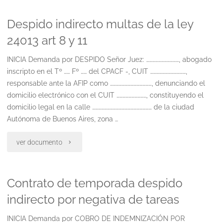
directo
Despido indirecto multas de la ley
multas
24013 art 8 y 11
de
INICIA Demanda por DESPIDO Señor Juez: ……………………………, abogado
la
inscripto en el Tº …… Fº …… del CPACF -, CUIT ………………………………,
ley
responsable ante la AFIP como ……………………………………, denunciando el
domicilio electrónico con el CUIT …………………………, constituyendo el
24013
domicilio legal en la calle …………………………………………………… de la ciudad
Autónoma de Buenos Aires, zona …
art
9"
"Despido
ver documento
indirecto
Contrato de temporada despido
multas
indirecto por negativa de tareas
de
INICIA Demanda por COBRO DE INDEMNIZACIÓN POR
la