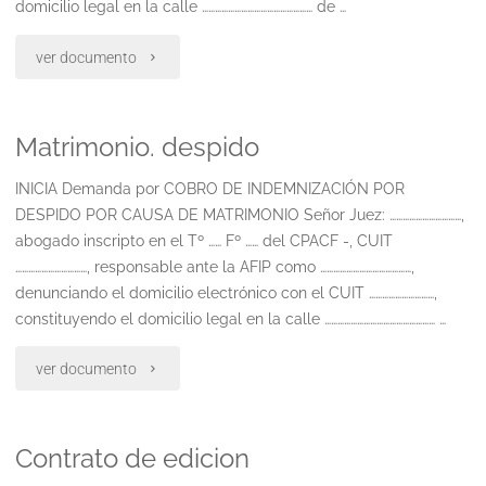
domicilio legal en la calle …………………………………………… de …
"Muerte
ver documento
del
Matrimonio. despido
trabajador.
indemnizacion"
INICIA Demanda por COBRO DE INDEMNIZACIÓN POR
DESPIDO POR CAUSA DE MATRIMONIO Señor Juez: ……………………………,
abogado inscripto en el Tº …… Fº …… del CPACF -, CUIT
……………………………, responsable ante la AFIP como ……………………………………,
denunciando el domicilio electrónico con el CUIT …………………………,
constituyendo el domicilio legal en la calle …………………………………………… …
"Matrimonio.
ver documento
despido"
Contrato de edicion