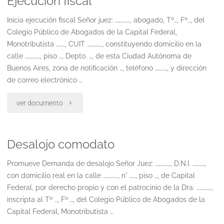
Ejecucion fiscal
irrisorio
de
Inicia ejecución fiscal Señor juez: ……………, abogado, Tº…, Fº…, del
percibido
Colegio Público de Abogados de la Capital Federal,
la
Monotributista ………, CUIT ……………, constituyendo domicilio en la
por
calle ……………, piso …, Depto. …, de esta Ciudad Autónoma de
ley
Buenos Aires, zona de notificación …, teléfono …………, y dirección
prestaciones
26.773
de correo electrónico …
ley
a
"Ejecucion
ver documento
26.773"
los
fiscal"
juicios
Desalojo comodato
en
Promueve Demanda de desalojo Señor Juez: ……………, D.N.I. …………,
con domicilio real en la calle ……………, n° ……, piso …, de Capital
trámite"
Federal, por derecho propio y con el patrocinio de la Dra. ……………,
inscripta al Tº …, Fº …, del Colegio Público de Abogados de la
Capital Federal, Monotributista …