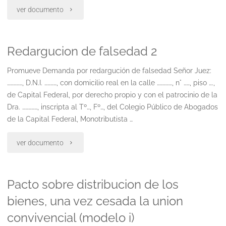
"Reivindicacion"
ver documento
Redargucion de falsedad 2
Promueve Demanda por redargución de falsedad Señor Juez:
……………, D.N.I. …………, con domicilio real en la calle ……………, n° ……, piso ….,
de Capital Federal, por derecho propio y con el patrocinio de la
Dra. ……………, inscripta al Tº…, Fº…, del Colegio Público de Abogados
de la Capital Federal, Monotributista …
"Redargucion
ver documento
de
Pacto sobre distribucion de los
falsedad
bienes, una vez cesada la union
2"
convivencial (modelo i)