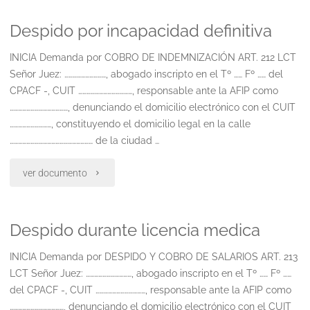
por
Despido por incapacidad definitiva
despido
durante
INICIA Demanda por COBRO DE INDEMNIZACIÓN ART. 212 LCT
Señor Juez: …………………………, abogado inscripto en el Tº …… Fº …… del
la
CPACF -, CUIT …………………………………, responsable ante la AFIP como
……………………………………, denunciando el domicilio electrónico con el CUIT
reserva
…………………………, constituyendo el domicilio legal en la calle
del
…………………………………………………… de la ciudad …
puesto
"Despido
ver documento
de
por
trabajo"
Despido durante licencia medica
incapacidad
definitiva"
INICIA Demanda por DESPIDO Y COBRO DE SALARIOS ART. 213
LCT Señor Juez: ……………………………, abogado inscripto en el Tº …… Fº ……
del CPACF -, CUIT ………………………………, responsable ante la AFIP como
…………………………………, denunciando el domicilio electrónico con el CUIT