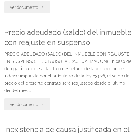
"Precio
ver documento
por
adeudado
vendedor
Precio adeudado (saldo) del inmueble
o
en
con reajuste en suspenso
saldo
escriturar
PRECIO ADEUDADO (SALDO) DEL INMUEBLE CON REAJUSTE
ante
aplicable
EN SUSPENSO.__ … CLÁUSULA … (ACTUALIZACIÓN) En caso de
demora
derogación expresa, tácita o desuetudo de la prohibición de
condicionadamente"
indexar impuesta por el artículo 10 de la ley 23.928, el saldo del
en
precio del presente contrato será reajustado desde el último
día del mes …
pagar
con
"Precio
ver documento
reajuste
adeudado
Inexistencia de causa justificada en el
en
(saldo)