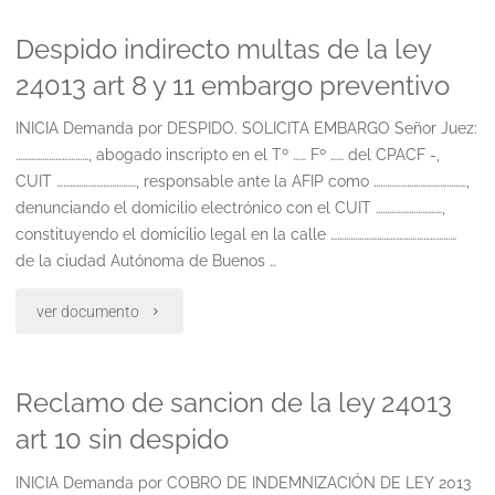
Despido indirecto multas de la ley
de
24013 art 8 y 11 embargo preventivo
medida
INICIA Demanda por DESPIDO. SOLICITA EMBARGO Señor Juez:
cautelar
……………………………, abogado inscripto en el Tº …… Fº …… del CPACF -,
de
CUIT ………………………………, responsable ante la AFIP como ……………………………………,
denunciando el domicilio electrónico con el CUIT …………………………,
no
constituyendo el domicilio legal en la calle …………………………………………………
de la ciudad Autónoma de Buenos …
innovar"
"Despido
ver documento
indirecto
Reclamo de sancion de la ley 24013
multas
art 10 sin despido
de
INICIA Demanda por COBRO DE INDEMNIZACIÓN DE LEY 2013
la