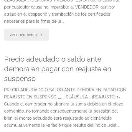
por cualquier causa no imputable al VENDEDOR, aún por
atraso en el despacho y tramitación de los certificados
necesarios para la firma de la …
"Precio
ver documento
restante
Precio adeudado o saldo ante
(saldo)
demora en pagar con reajuste en
del
suspenso
inmueble
PRECIO ADEUDADO O SALDO ANTE DEMORA EN PAGAR CON
reajustable
REAJUSTE EN SUSPENSO.__ … CLÁUSULA … (REAJUSTE) 1-
Cuando el comprador no abonara la suma debida en el plazo
acumulativamente,
convenido, no tomando consecuentemente la posesión del
ante
bien, el monto adeudado será reajustado adicionándole
acumulativamente la variación que resulte del índice …(del …
demora