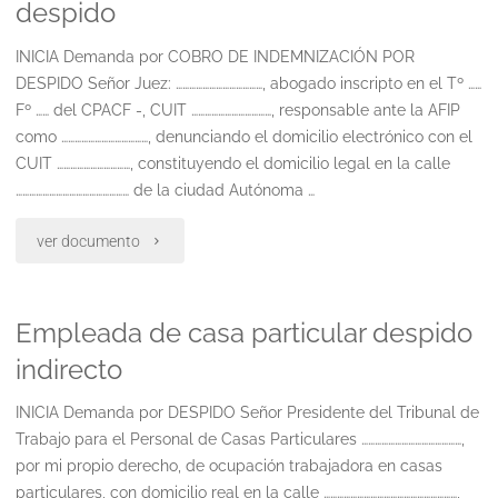
despido
suspenso"
del
INICIA Demanda por COBRO DE INDEMNIZACIÓN POR
inmueble
DESPIDO Señor Juez: …………………………………, abogado inscripto en el Tº ……
con
Fº …… del CPACF -, CUIT ………………………………, responsable ante la AFIP
como …………………………………, denunciando el domicilio electrónico con el
reajuste
CUIT ……………………………, constituyendo el domicilio legal en la calle
…………………………………………… de la ciudad Autónoma …
en
suspenso"
"Inexistencia
ver documento
de
Empleada de casa particular despido
causa
indirecto
justificada
INICIA Demanda por DESPIDO Señor Presidente del Tribunal de
en
Trabajo para el Personal de Casas Particulares ………………………………………,
el
por mi propio derecho, de ocupación trabajadora en casas
particulares, con domicilio real en la calle ……………………………………………………,