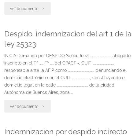
10
"Reclamo
ver documento
sin
de
Despido. indemnizacion del art 1 de la
despido"
sancion
ley 25323
de
INICIA Demanda por DESPIDO Señor Juez: ……………………………, abogado
la
inscripto en el Tº …… Fº …… del CPACF -, CUIT ……………………………,
ley
responsable ante la AFIP como ……………………………………, denunciando el
domicilio electrónico con el CUIT …………………………, constituyendo el
24013
domicilio legal en la calle …………………………………………… de la ciudad
Autónoma de Buenos Aires, zona …
art
9
"Despido.
ver documento
sin
indemnizacion
Indemnizacion por despido indirecto
despido"
del