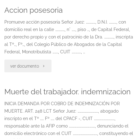
Accion posesoria
de
la
inconstitucionalidad
Promueve acción posesoria Señor Juez: ……………, D.N.I. …………, con
ley
domicilio real en la calle ……………, n° ……, piso …, de Capital Federal,
presentada
26.77incons.
por derecho propio y con el patrocinio de la Dra. ……………, inscripta
al Tº…, Fº…, del Colegio Público de Abogados de la Capital
por
del
Federal, Monotributista ………, CUIT ……………, …
el
decr.
"Accion
ver documento
cpacf.
472
posesoria"
solicita
2014"
Muerte del trabajador. indemnizacion
cautelar
INICIA DEMANDA POR COBRO DE INDEMNIZACIÓN POR
previa"
MUERTE. ART. 248 LCT Señor Juez: ……………………………, abogado
inscripto en el Tº …… Fº …… del CPACF -, CUIT ……………………………,
responsable ante la AFIP como ……………………………………, denunciando el
domicilio electrónico con el CUIT …………………………………, constituyendo el