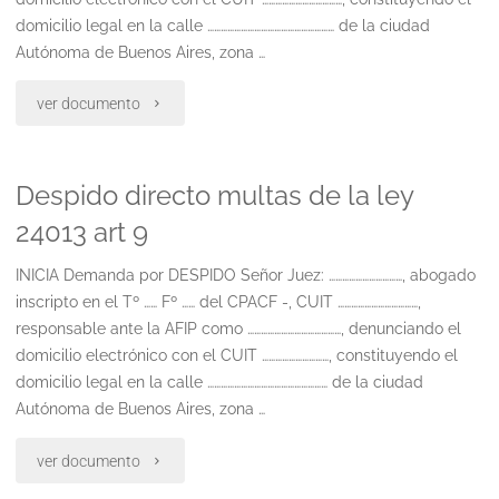
salariales)"
domicilio legal en la calle ………………………………………………… de la ciudad
Autónoma de Buenos Aires, zona …
"Despido
ver documento
directo
Despido directo multas de la ley
multas
24013 art 9
de
INICIA Demanda por DESPIDO Señor Juez: ……………………………, abogado
la
inscripto en el Tº …… Fº …… del CPACF -, CUIT ………………………………,
ley
responsable ante la AFIP como ……………………………………, denunciando el
domicilio electrónico con el CUIT …………………………, constituyendo el
24013
domicilio legal en la calle ……………………………………………… de la ciudad
Autónoma de Buenos Aires, zona …
art
10"
"Despido
ver documento