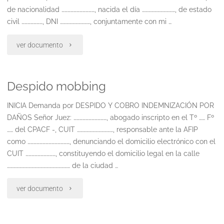
despido"
de nacionalidad ……………………………, nacida el día ……………………………, de estado
civil …………………, DNI …………………………, conjuntamente con mi …
"Empleada
ver documento
de
Despido mobbing
casa
particular
INICIA Demanda por DESPIDO Y COBRO INDEMNIZACIÓN POR
DAÑOS Señor Juez: ……………………………, abogado inscripto en el Tº …… Fº
despido
…… del CPACF -, CUIT ………………………………, responsable ante la AFIP
como ……………………………………, denunciando el domicilio electrónico con el
indirecto"
CUIT …………………………, constituyendo el domicilio legal en la calle
……………………………………………………… de la ciudad …
"Despido
ver documento
mobbing"