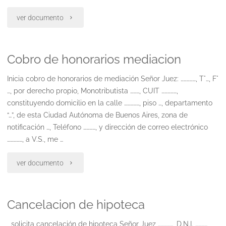
de
"Contestación
ver documento
la
de
ley
Cobro de honorarios mediacion
demanda"
26.773
Inicia cobro de honorarios de mediación Señor Juez: ……………, T°…, F°
…, por derecho propio, Monotributista ………, CUIT ……………,
y
constituyendo domicilio en la calle ……………, piso …, departamento
decreto
“…”, de esta Ciudad Autónoma de Buenos Aires, zona de
notificación …, Teléfono …………, y dirección de correo electrónico
472
……………, a V.S., me …
2014"
"Cobro
ver documento
de
Cancelacion de hipoteca
honorarios
mediacion"
solicita cancelación de hipoteca Señor Juez ……………, D.N.I. …………,