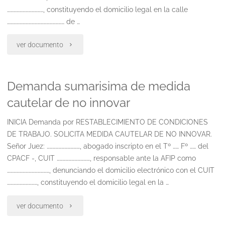
………………………………, constituyendo el domicilio legal en la calle
………………………………………………… de …
"Despido
ver documento
durante
Demanda sumarisima de medida
licencia
cautelar de no innovar
medica"
INICIA Demanda por RESTABLECIMIENTO DE CONDICIONES
DE TRABAJO. SOLICITA MEDIDA CAUTELAR DE NO INNOVAR.
Señor Juez: ……………………………, abogado inscripto en el Tº …… Fº …… del
CPACF -, CUIT ……………………………, responsable ante la AFIP como
……………………………………, denunciando el domicilio electrónico con el CUIT
…………………………, constituyendo el domicilio legal en la …
"Demanda
ver documento
sumarisima