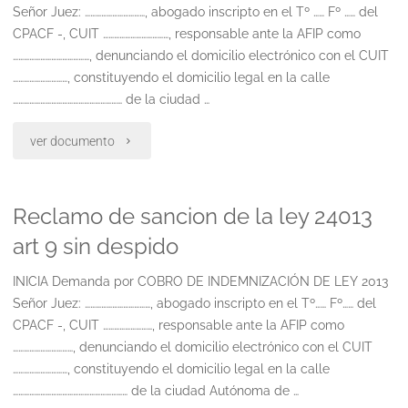
Señor Juez: ……………………………, abogado inscripto en el Tº …… Fº …… del
ley
CPACF -, CUIT ………………………………, responsable ante la AFIP como
……………………………………, denunciando el domicilio electrónico con el CUIT
24013
…………………………, constituyendo el domicilio legal en la calle
…………………………………………………… de la ciudad …
art
8
"Reclamo
ver documento
y
de
Reclamo de sancion de la ley 24013
11
sancion
art 9 sin despido
embargo
de
INICIA Demanda por COBRO DE INDEMNIZACIÓN DE LEY 2013
preventivo"
la
Señor Juez: ………………………………, abogado inscripto en el Tº…… Fº…… del
ley
CPACF -, CUIT ………………………, responsable ante la AFIP como
……………………………, denunciando el domicilio electrónico con el CUIT
24013
…………………………, constituyendo el domicilio legal en la calle
……………………………………………………… de la ciudad Autónoma de …
art