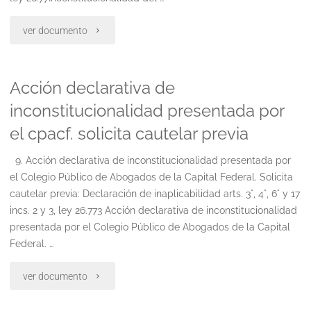
"Apela.
ver documento
expresa
Acción declarativa de
agravios.
inconstitucionalidad presentada por
reserva
el cpacf. solicita cautelar previa
caso
9. Acción declarativa de inconstitucionalidad presentada por
federal.
el Colegio Público de Abogados de la Capital Federal. Solicita
cautelar previa: Declaración de inaplicabilidad arts. 3°, 4°, 6° y 17
cálculo
incs. 2 y 3, ley 26.773 Acción declarativa de inconstitucionalidad
ripte.
presentada por el Colegio Público de Abogados de la Capital
Federal. …
art.
"Acción
ver documento
8
declarativa
de