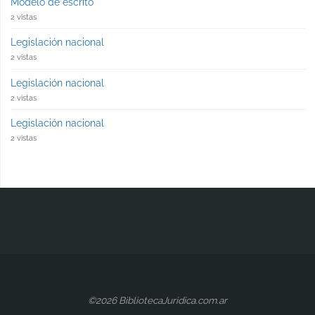
Modelo de escrito
2 vistas
Legislación nacional
2 vistas
Legislación nacional
2 vistas
Legislación nacional
2 vistas
©2026 BibliotecaJuridica.com.ar