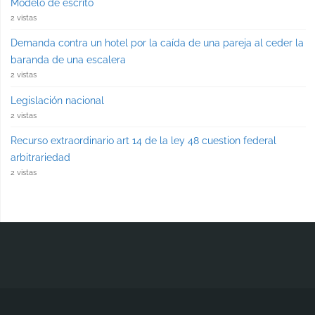
Modelo de escrito
2 vistas
Demanda contra un hotel por la caída de una pareja al ceder la
baranda de una escalera
2 vistas
Legislación nacional
2 vistas
Recurso extraordinario art 14 de la ley 48 cuestion federal
arbitrariedad
2 vistas