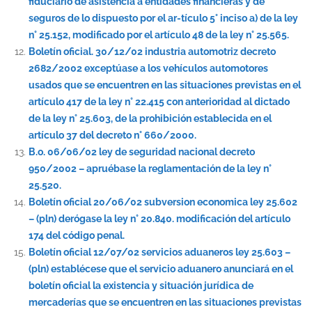
fiduciario de asistencia a entidades financieras y de
seguros de lo dispuesto por el ar-tículo 5° inciso a) de la ley
n° 25.152, modificado por el artículo 48 de la ley n° 25.565.
Boletín oficial. 30/12/02 industria automotriz decreto
2682/2002 exceptúase a los vehículos automotores
usados que se encuentren en las situaciones previstas en el
artículo 417 de la ley n° 22.415 con anterioridad al dictado
de la ley n° 25.603, de la prohibición establecida en el
artículo 37 del decreto n° 660/2000.
B.o. 06/06/02 ley de seguridad nacional decreto
950/2002 – apruébase la reglamentación de la ley n°
25.520.
Boletín oficial 20/06/02 subversion economica ley 25.602
– (pln) derógase la ley n° 20.840. modificación del artículo
174 del código penal.
Boletín oficial 12/07/02 servicios aduaneros ley 25.603 –
(pln) establécese que el servicio aduanero anunciará en el
boletín oficial la existencia y situación jurídica de
mercaderías que se encuentren en las situaciones previstas