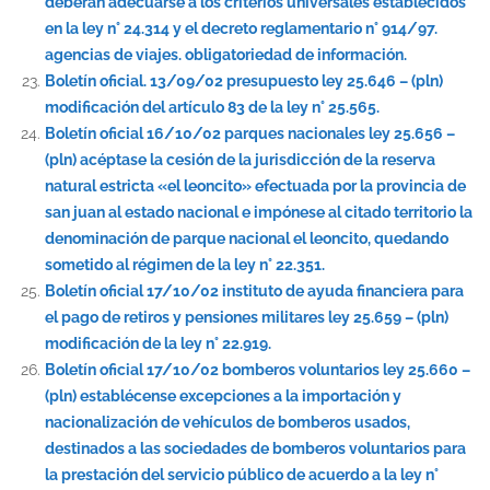
deberán adecuarse a los criterios universales establecidos
en la ley n° 24.314 y el decreto reglamentario n° 914/97.
agencias de viajes. obligatoriedad de información.
Boletín oficial. 13/09/02 presupuesto ley 25.646 – (pln)
modificación del artículo 83 de la ley n° 25.565.
Boletín oficial 16/10/02 parques nacionales ley 25.656 –
(pln) acéptase la cesión de la jurisdicción de la reserva
natural estricta «el leoncito» efectuada por la provincia de
san juan al estado nacional e impónese al citado territorio la
denominación de parque nacional el leoncito, quedando
sometido al régimen de la ley n° 22.351.
Boletín oficial 17/10/02 instituto de ayuda financiera para
el pago de retiros y pensiones militares ley 25.659 – (pln)
modificación de la ley n° 22.919.
Boletín oficial 17/10/02 bomberos voluntarios ley 25.660 –
(pln) establécense excepciones a la importación y
nacionalización de vehículos de bomberos usados,
destinados a las sociedades de bomberos voluntarios para
la prestación del servicio público de acuerdo a la ley n°