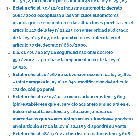
n° 25.152, modificado por el artículo 48 de la ley n° 25.565.
Boletín oficial. 30/12/02 industria automotriz decreto
2682/2002 exceptúase a los vehículos automotores
usados que se encuentren en las situaciones previstas en el
artículo 417 de la ley n° 22.415 con anterioridad al dictado
de la ley n° 25.603, de la prohibición establecida en el
artículo 37 del decreto n° 660/2000.
B.o. 06/06/02 ley de seguridad nacional decreto
950/2002 – apruébase la reglamentación de la ley n°
25.520.
Boletín oficial 20/06/02 subversion economica ley 25.602
– (pln) derógase la ley n° 20.840. modificación del artículo
174 del código penal.
Boletín oficial 12/07/02 servicios aduaneros ley 25.603 –
(pln) establécese que el servicio aduanero anunciará en el
boletín oficial la existencia y situación jurídica de
mercaderías que se encuentren en las situaciones previstas
en el artículo 417 de la ley n° 22.415 y dispondrá su venta.
Boletín oficial 08/07/02 actos discriminatorios ley 25.608 –