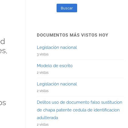
Buscar
DOCUMENTOS MÁS VISTOS HOY
ad
Legislación nacional
s,
3 vistas
Modelo de escrito
2 vistas
Legislación nacional
2 vistas
os
Delitos uso de documento falso sustitucion
de chapa patente cedula de identificacion
adulterada
2 vistas