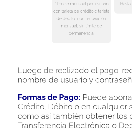
* Precio mensual por usuario
Hasta 
con tarjeta de crédito o tarjeta
de débito, con renovación
mensual, sin límite de
permanencia.
Luego de realizado el pago, rec
nombre de usuario y contraseñ
Formas de Pago:
Puede abonar
Crédito, Débito o en cualquier
como así también obtener los d
Transferencia Electrónica o De