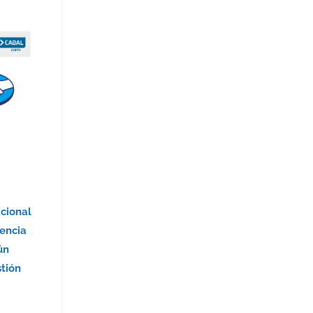
acional
encia
ún
stión