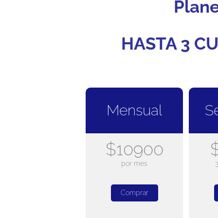
Plan
HASTA 3 CU
Mensual
S
$10900
por mes
Comprar