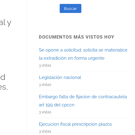
Buscar
l y
DOCUMENTOS MÁS VISTOS HOY
Se opone a solicitud. solicita se materialice
la extradición en forma urgente
3 vistas
ad
Legislación nacional
s,
3 vistas
Embargo falta de fijacion de contracautela
art 199 del cpccn
3 vistas
Ejecucion fiscal prescripcion plazos
3 vistas