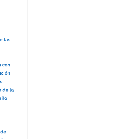
e las
n con
ución
as
e de la
 año
 de