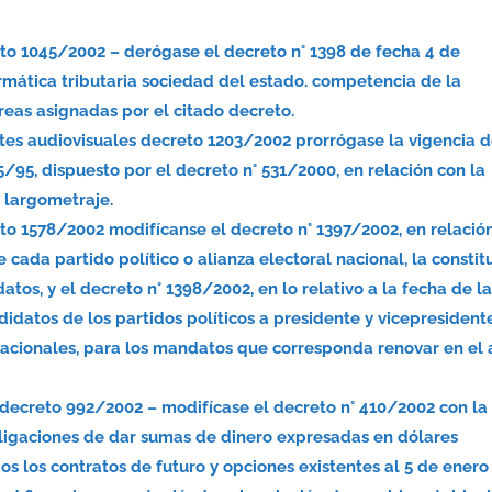
eto 1045/2002 – derógase el decreto n° 1398 de fecha 4 de
rmática tributaria sociedad del estado. competencia de la
reas asignadas por el citado decreto.
artes audiovisuales decreto 1203/2002 prorrógase la vigencia d
15/95, dispuesto por el decreto n° 531/2000, en relación con la
e largometraje.
eto 1578/2002 modifícanse el decreto n° 1397/2002, en relació
 cada partido político o alianza electoral nacional, la constit
datos, y el decreto n° 1398/2002, en lo relativo a la fecha de l
didatos de los partidos políticos a presidente y vicepresident
nacionales, para los mandatos que corresponda renovar en el
 decreto 992/2002 – modifícase el decreto n° 410/2002 con la
bligaciones de dar sumas de dinero expresadas en dólares
s los contratos de futuro y opciones existentes al 5 de enero