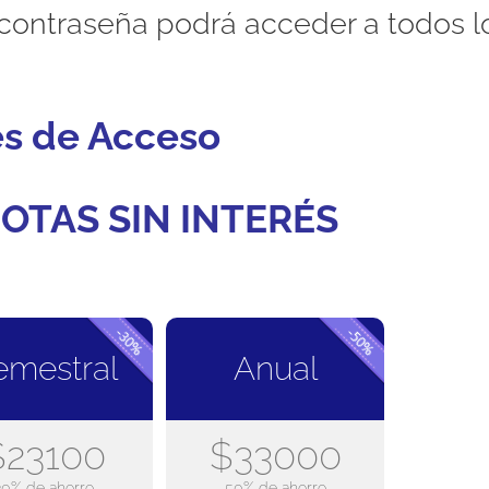
contraseña podrá acceder a todos l
es de Acceso
OTAS SIN INTERÉS
emestral
Anual
$23100
$33000
30% de ahorro
50% de ahorro