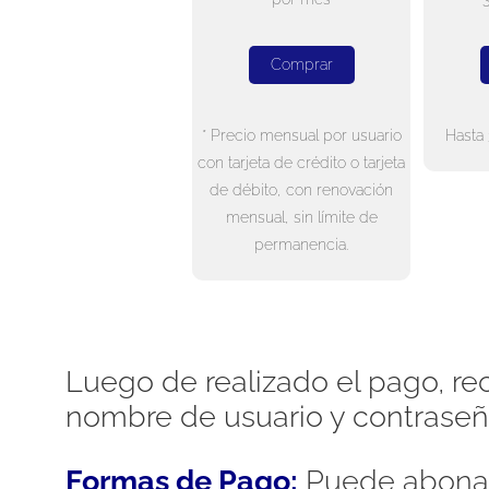
Comprar
* Precio mensual por usuario
Hasta 
con tarjeta de crédito o tarjeta
de débito, con renovación
mensual, sin límite de
permanencia.
Luego de realizado el pago, rec
nombre de usuario y contraseñ
Formas de Pago:
Puede abonar