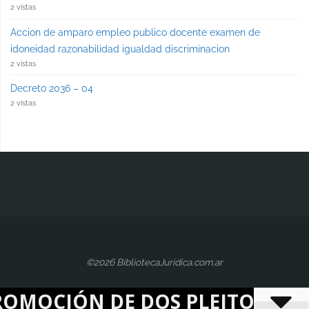
2 vistas
Accion de amparo empleo publico docente examen de
idoneidad razonabilidad igualdad discriminacion
2 vistas
Decreto 2036 – 04
2 vistas
©2026 BibliotecaJuridica.com.ar
 DE DOS PLEITOS DISTINTOS CO
© Copyright-2025 - bibliotecajuridica.com.ar