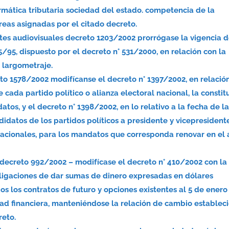
rmática tributaria sociedad del estado. competencia de la
reas asignadas por el citado decreto.
artes audiovisuales decreto 1203/2002 prorrógase la vigencia d
15/95, dispuesto por el decreto n° 531/2000, en relación con la
e largometraje.
eto 1578/2002 modifícanse el decreto n° 1397/2002, en relació
 cada partido político o alianza electoral nacional, la constit
datos, y el decreto n° 1398/2002, en lo relativo a la fecha de l
didatos de los partidos políticos a presidente y vicepresident
nacionales, para los mandatos que corresponda renovar en el
 decreto 992/2002 – modifícase el decreto n° 410/2002 con la
bligaciones de dar sumas de dinero expresadas en dólares
s los contratos de futuro y opciones existentes al 5 de enero
ad financiera, manteniéndose la relación de cambio establec
reto.