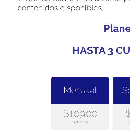
contenidos disponibles.
Plan
HASTA 3 CU
Mensual
S
$10900
por mes