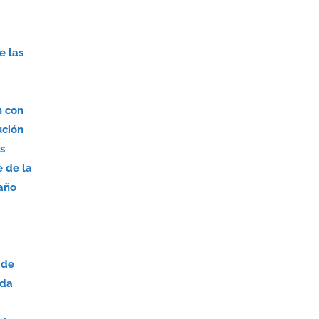
e las
n con
ución
as
e de la
 año
 de
ida