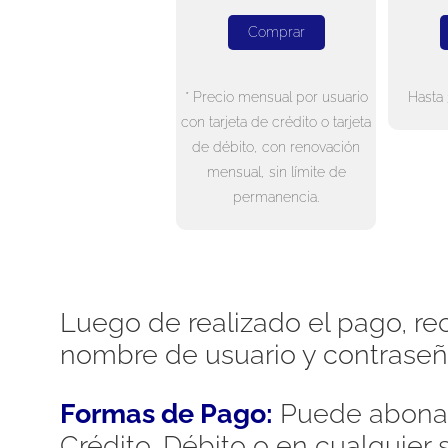
Comprar
* Precio mensual por usuario
Hasta 
con tarjeta de crédito o tarjeta
de débito, con renovación
mensual, sin límite de
permanencia.
Luego de realizado el pago, rec
nombre de usuario y contraseñ
Formas de Pago:
Puede abonar
Crédito, Débito o en cualquier