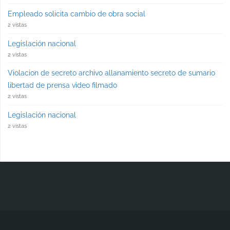
Empleado solicita cambio de obra social
2 vistas
Legislación nacional
2 vistas
Violacion de secreto archivo allanamiento secreto de sumario
libertad de prensa video filmado
2 vistas
Legislación nacional
2 vistas