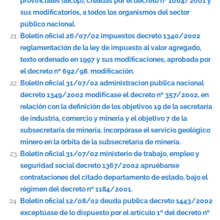
provinciales (lecop), creadas por el decreto nº 1004/2001 y
sus modificatorios, a todos los organismos del sector
público nacional.
Boletín oficial 26/07/02 impuestos decreto 1340/2002
reglamentación de la ley de impuesto al valor agregado,
texto ordenado en 1997 y sus modificaciones, aprobada por
el decreto nº 692/98. modificación.
Boletín oficial 31/07/02 administracion publica nacional
decreto 1349/2002 modifícase el decreto nº 357/2002, en
relación con la definición de los objetivos 19 de la secretaría
de industria, comercio y minería y el objetivo 7 de la
subsecretaría de minería. incorpórase el servicio geológico
minero en la órbita de la subsecretaría de minería.
Boletín oficial 31/07/02 ministerio de trabajo, empleo y
seguridad social decreto 1367/2002 apruébanse
contrataciones del citado departamento de estado, bajo el
régimen del decreto nº 1184/2001.
Boletín oficial 12/08/02 deuda publica decreto 1443/2002
exceptúase de lo dispuesto por el artículo 1º del decreto nº